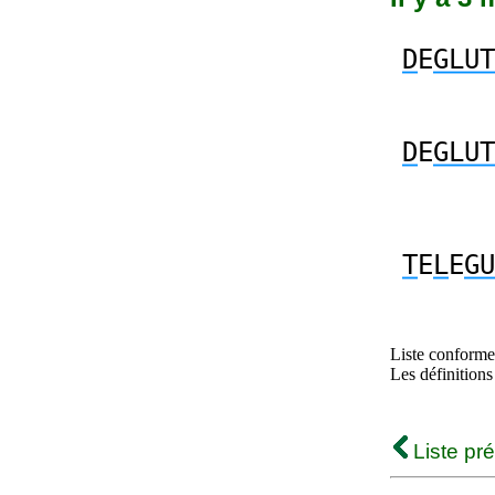
D
E
GLUT
D
E
GLUT
T
E
L
E
GU
Liste conforme 
Les définitions
Liste pr