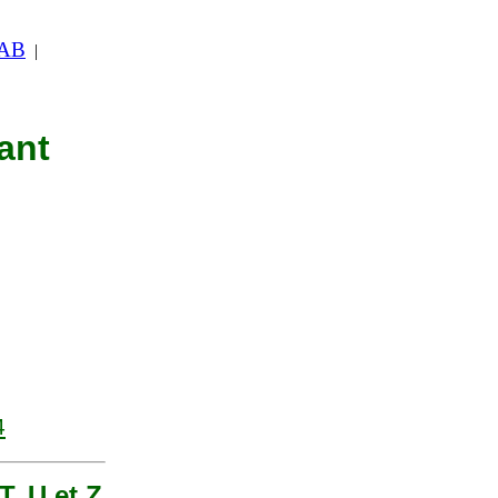
 AB
|
ant
4
T, U et Z