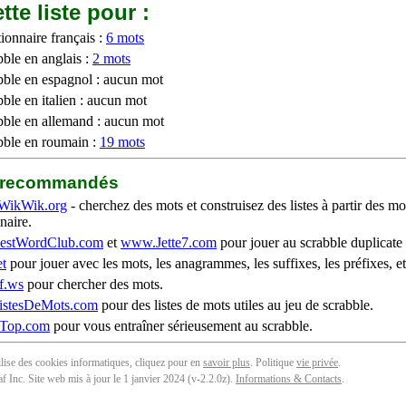
tte liste pour :
ionnaire français :
6 mots
bble en anglais :
2 mots
bble en espagnol : aucun mot
ble en italien : aucun mot
bble en allemand : aucun mot
bble en roumain :
19 mots
b recommandés
WikWik.org
- cherchez des mots et construisez des listes à partir des mo
naire.
stWordClub.com
et
www.Jette7.com
pour jouer au scrabble duplicate 
t
pour jouer avec les mots, les anagrammes, les suffixes, les préfixes, et
f.ws
pour chercher des mots.
stesDeMots.com
pour des listes de mots utiles au jeu de scrabble.
iTop.com
pour vous entraîner sérieusement au scrabble.
tilise des cookies informatiques, cliquez pour en
savoir plus
. Politique
vie privée
.
f Inc. Site web mis à jour le 1 janvier 2024 (v-2.2.0
z
).
Informations & Contacts
.