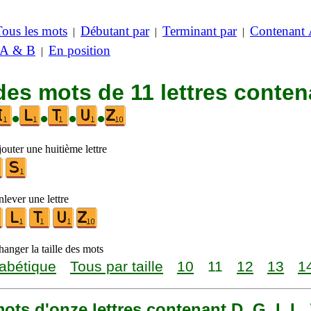
Tous les mots
Débutant par
Terminant par
Contenant
|
|
|
 A & B
En position
|
des mots de 11 lettres conten
•
•
•
•
outer une huitième lettre
lever une lettre
anger la taille des mots
abétique
Tous par taille
10
11
12
13
1
 mots d'onze lettres contenant D, G, I, L, 