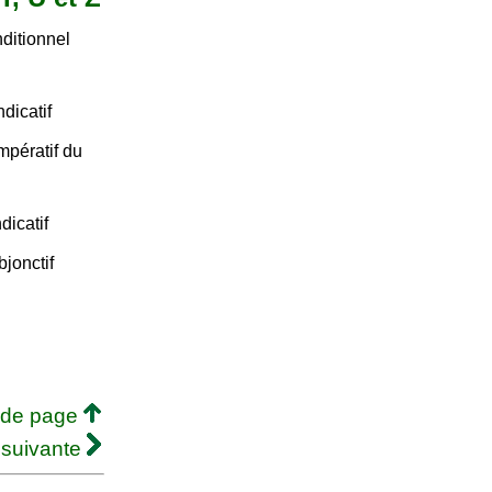
ditionnel
dicatif
mpératif du
dicatif
jonctif
 de page
 suivante