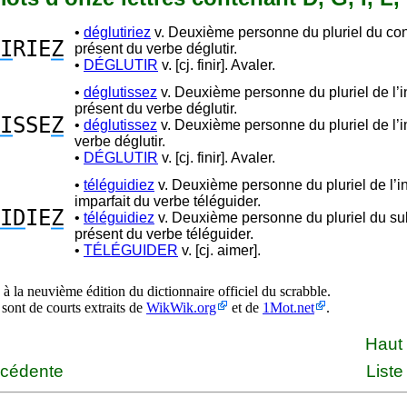
•
déglutiriez
v. Deuxième personne du pluriel du con
I
RIE
Z
présent du verbe déglutir.
•
DÉGLUTIR
v. [cj. finir]. Avaler.
•
déglutissez
v. Deuxième personne du pluriel de l’in
présent du verbe déglutir.
I
SSE
Z
•
déglutissez
v. Deuxième personne du pluriel de l’i
verbe déglutir.
•
DÉGLUTIR
v. [cj. finir]. Avaler.
•
téléguidiez
v. Deuxième personne du pluriel de l’in
imparfait du verbe téléguider.
ID
IE
Z
•
téléguidiez
v. Deuxième personne du pluriel du sub
présent du verbe téléguider.
•
TÉLÉGUIDER
v. [cj. aimer].
à la neuvième édition du dictionnaire officiel du scrabble.
 sont de courts extraits de
WikWik.org
et de
1Mot.net
.
Haut
écédente
Liste