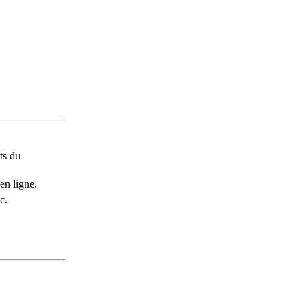
ts du
en ligne.
c.