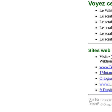
Voyez ce
Le Wikt
Le scra
Le scra
Le scrab
Le scra
Le scra
Sites we
Visitez
Wiktion
www.Be
1Mot.ne
Ortogra
www.Li
fr.Dupl
Ce site u
© Ortogra