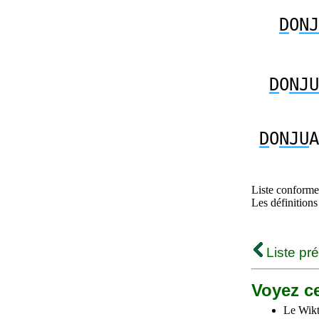
D
O
NJ
D
O
NJU
D
O
NJU
A
Liste conforme 
Les définitions
Liste pr
Voyez ce
Le Wikt