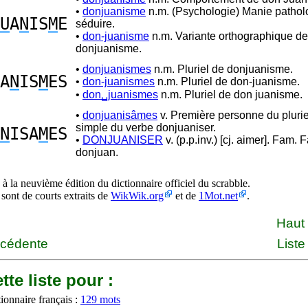
•
donjuanisme
n.m. (Psychologie) Manie pathol
U
A
N
IS
M
E
séduire.
•
don-juanisme
n.m. Variante orthographique de
donjuanisme.
•
donjuanismes
n.m. Pluriel de donjuanisme.
A
N
IS
M
ES
•
don-juanismes
n.m. Pluriel de don-juanisme.
•
don␣juanismes
n.m. Pluriel de don juanisme.
•
donjuanisâmes
v. Première personne du pluri
simple du verbe donjuaniser.
N
ISA
M
ES
•
DONJUANISER
v. (p.p.inv.) [cj. aimer]. Fam. F
donjuan.
à la neuvième édition du dictionnaire officiel du scrabble.
 sont de courts extraits de
WikWik.org
et de
1Mot.net
.
Haut
écédente
Liste
tte liste pour :
ionnaire français :
129 mots