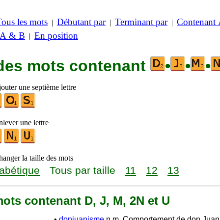
Tous les mots
Débutant par
Terminant par
Contenant
|
|
|
 A & B
En position
|
 des mots contenant
•
•
•
outer une septième lettre
lever une lettre
anger la taille des mots
abétique
Tous par taille
11
12
13
 mots contenant D, J, M, 2N et U
•
donjuanisme
n.m. Comportement de don Juan