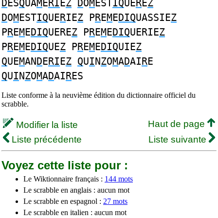
D
ES
Q
UA
M
E
RI
E
Z
D
O
M
EST
IQ
UE
R
E
Z
D
O
M
EST
IQ
UE
R
IE
Z
P
R
E
M
E
DIQ
UASSIE
Z
P
R
E
M
E
DIQ
UERE
Z
P
R
E
M
E
DIQ
UERIE
Z
P
R
E
M
E
DIQ
UE
Z
P
R
E
M
E
DIQ
UIE
Z
Q
UE
M
AN
D
E
RI
E
Z
Q
U
I
N
Z
O
M
A
D
AI
R
E
Q
U
I
N
Z
O
M
A
D
AI
R
ES
Liste conforme à la neuvième édition du dictionnaire officiel du
scrabble.
Haut de page
Modifier la liste
Liste précédente
Liste suivante
Voyez cette liste pour :
Le Wiktionnaire français :
144 mots
Le scrabble en anglais : aucun mot
Le scrabble en espagnol :
27 mots
Le scrabble en italien : aucun mot