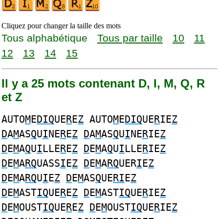
Cliquez pour changer la taille des mots
Tous alphabétique
Tous par taille
10
11
12
13
14
15
Il y a 25 mots contenant D, I, M, Q, R
et Z
AUTO
M
E
DIQ
UE
R
E
Z
AUTO
M
E
DIQ
UE
R
IE
Z
D
A
M
AS
Q
U
I
NE
R
E
Z
D
A
M
AS
Q
U
I
NE
R
IE
Z
D
E
M
A
Q
U
I
LLE
R
E
Z
D
E
M
A
Q
U
I
LLE
R
IE
Z
D
E
M
A
RQ
UASS
I
E
Z
D
E
M
A
RQ
UER
I
E
Z
D
E
M
A
RQ
U
I
E
Z
D
E
M
AS
Q
UE
RI
E
Z
D
E
M
AST
IQ
UE
R
E
Z
D
E
M
AST
IQ
UE
R
IE
Z
D
E
M
OUST
IQ
UE
R
E
Z
D
E
M
OUST
IQ
UE
R
IE
Z