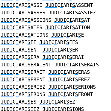
JUDI
C
I
ARI
S
ASSE
JUDI
C
I
ARI
S
ASSENT
JUDI
C
I
ARI
S
ASSES
JUDI
C
I
ARI
S
ASSIEZ
JUDI
C
I
ARI
S
ASSIONS
JUDI
C
I
ARI
S
AT
JUDI
C
I
ARI
S
ATES
JUDI
C
I
ARI
S
ATION
JUDI
C
I
ARI
S
ATIONS
JUDI
C
I
ARI
S
E
JUDI
C
I
ARI
S
EE
JUDI
C
I
ARI
S
EES
JUDI
C
I
ARI
S
ENT
JUDI
C
I
ARI
S
ER
JUDI
C
I
ARI
S
ERA
JUDI
C
I
ARI
S
ERAI
JUDI
C
I
ARI
S
ERAIENT
JUDI
C
I
ARI
S
ERAIS
JUDI
C
I
ARI
S
ERAIT
JUDI
C
I
ARI
S
ERAS
JUDI
C
I
ARI
S
ERENT
JUDI
C
I
ARI
S
EREZ
JUDI
C
I
ARI
S
ERIEZ
JUDI
C
I
ARI
S
ERIONS
JUDI
C
I
ARI
S
ERONS
JUDI
C
I
ARI
S
ERONT
JUDI
C
I
ARI
S
ES
JUDI
C
I
ARI
S
EZ
JUDI
C
I
ARI
S
IEZ
JUDI
C
I
ARI
S
IONS