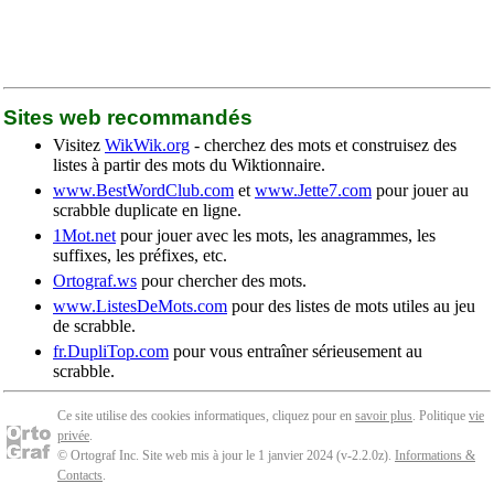
Sites web recommandés
Visitez
WikWik.org
- cherchez des mots et construisez des
listes à partir des mots du Wiktionnaire.
www.BestWordClub.com
et
www.Jette7.com
pour jouer au
scrabble duplicate en ligne.
1Mot.net
pour jouer avec les mots, les anagrammes, les
suffixes, les préfixes, etc.
Ortograf.ws
pour chercher des mots.
www.ListesDeMots.com
pour des listes de mots utiles au jeu
de scrabble.
fr.DupliTop.com
pour vous entraîner sérieusement au
scrabble.
Ce site utilise des cookies informatiques, cliquez pour en
savoir plus
. Politique
vie
privée
.
© Ortograf Inc. Site web mis à jour le 1 janvier 2024 (v-2.2.0
z
).
Informations &
Contacts
.