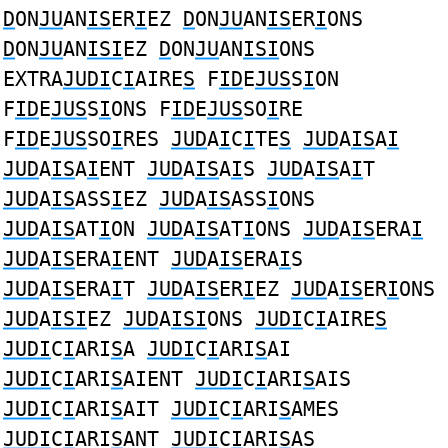
D
ON
JU
AN
IS
ER
I
EZ
D
ON
JU
AN
IS
ER
I
ONS
D
ON
JU
AN
ISI
EZ
D
ON
JU
AN
ISI
ONS
EXTRA
JUDI
C
I
AIRE
S
F
ID
E
JUS
S
I
ON
F
ID
E
JUS
S
I
ONS F
ID
E
JUS
SO
I
RE
F
ID
E
JUS
SO
I
RES
JUD
A
I
C
I
TE
S
JUD
A
IS
A
I
JUD
A
IS
A
I
ENT
JUD
A
IS
A
I
S
JUD
A
IS
A
I
T
JUD
A
IS
ASS
I
EZ
JUD
A
IS
ASS
I
ONS
JUD
A
IS
AT
I
ON
JUD
A
IS
AT
I
ONS
JUD
A
IS
ERA
I
JUD
A
IS
ERA
I
ENT
JUD
A
IS
ERA
I
S
JUD
A
IS
ERA
I
T
JUD
A
IS
ER
I
EZ
JUD
A
IS
ER
I
ONS
JUD
A
ISI
EZ
JUD
A
ISI
ONS
JUDI
C
I
AIRE
S
JUDI
C
I
ARI
S
A
JUDI
C
I
ARI
S
AI
JUDI
C
I
ARI
S
AIENT
JUDI
C
I
ARI
S
AIS
JUDI
C
I
ARI
S
AIT
JUDI
C
I
ARI
S
AMES
JUDI
C
I
ARI
S
ANT
JUDI
C
I
ARI
S
AS