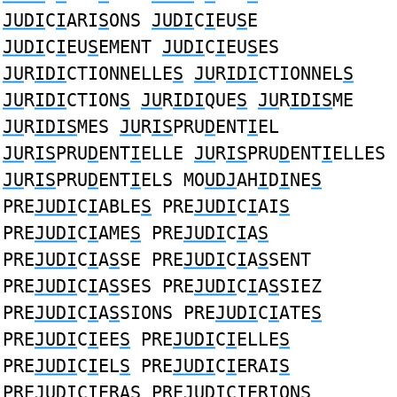
JUDI
C
I
ARI
S
ONS
JUDI
C
I
EU
S
E
JUDI
C
I
EU
S
EMENT
JUDI
C
I
EU
S
ES
JU
R
IDI
CTIONNELLE
S
JU
R
IDI
CTIONNEL
S
JU
R
IDI
CTION
S
JU
R
IDI
QUE
S
JU
R
IDIS
ME
JU
R
IDIS
MES
JU
R
IS
PRU
D
ENT
I
EL
JU
R
IS
PRU
D
ENT
I
ELLE
JU
R
IS
PRU
D
ENT
I
ELLES
JU
R
IS
PRU
D
ENT
I
ELS MO
UDJ
AH
I
D
I
NE
S
PRE
JUDI
C
I
ABLE
S
PRE
JUDI
C
I
AI
S
PRE
JUDI
C
I
AME
S
PRE
JUDI
C
I
A
S
PRE
JUDI
C
I
A
S
SE PRE
JUDI
C
I
A
S
SENT
PRE
JUDI
C
I
A
S
SES PRE
JUDI
C
I
A
S
SIEZ
PRE
JUDI
C
I
A
S
SIONS PRE
JUDI
C
I
ATE
S
PRE
JUDI
C
I
EE
S
PRE
JUDI
C
I
ELLE
S
PRE
JUDI
C
I
EL
S
PRE
JUDI
C
I
ERAI
S
PRE
JUDI
C
I
ERA
S
PRE
JUDI
C
I
ERION
S