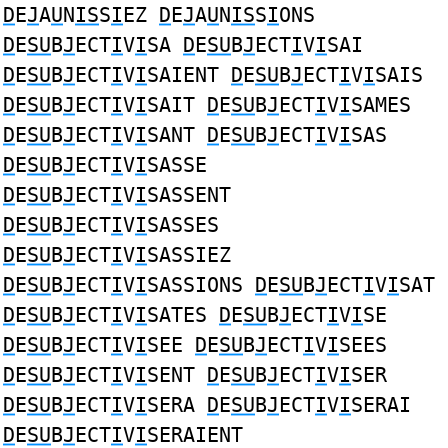
D
E
J
A
U
N
IS
S
I
EZ
D
E
J
A
U
N
IS
S
I
ONS
D
E
SU
B
J
ECT
I
V
I
SA
D
E
SU
B
J
ECT
I
V
I
SAI
D
E
SU
B
J
ECT
I
V
I
SAIENT
D
E
SU
B
J
ECT
I
V
I
SAIS
D
E
SU
B
J
ECT
I
V
I
SAIT
D
E
SU
B
J
ECT
I
V
I
SAMES
D
E
SU
B
J
ECT
I
V
I
SANT
D
E
SU
B
J
ECT
I
V
I
SAS
D
E
SU
B
J
ECT
I
V
I
SASSE
D
E
SU
B
J
ECT
I
V
I
SASSENT
D
E
SU
B
J
ECT
I
V
I
SASSES
D
E
SU
B
J
ECT
I
V
I
SASSIEZ
D
E
SU
B
J
ECT
I
V
I
SASSIONS
D
E
SU
B
J
ECT
I
V
I
SAT
D
E
SU
B
J
ECT
I
V
I
SATES
D
E
SU
B
J
ECT
I
V
I
SE
D
E
SU
B
J
ECT
I
V
I
SEE
D
E
SU
B
J
ECT
I
V
I
SEES
D
E
SU
B
J
ECT
I
V
I
SENT
D
E
SU
B
J
ECT
I
V
I
SER
D
E
SU
B
J
ECT
I
V
I
SERA
D
E
SU
B
J
ECT
I
V
I
SERAI
D
E
SU
B
J
ECT
I
V
I
SERAIENT