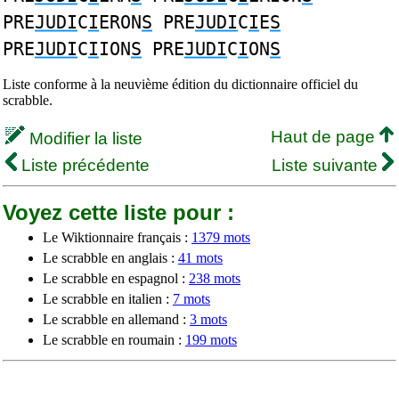
PRE
JUDI
C
I
ERON
S
PRE
JUDI
C
I
E
S
PRE
JUDI
C
I
ION
S
PRE
JUDI
C
I
ON
S
Liste conforme à la neuvième édition du dictionnaire officiel du
scrabble.
Haut de page
Modifier la liste
Liste précédente
Liste suivante
Voyez cette liste pour :
Le Wiktionnaire français :
1379 mots
Le scrabble en anglais :
41 mots
Le scrabble en espagnol :
238 mots
Le scrabble en italien :
7 mots
Le scrabble en allemand :
3 mots
Le scrabble en roumain :
199 mots