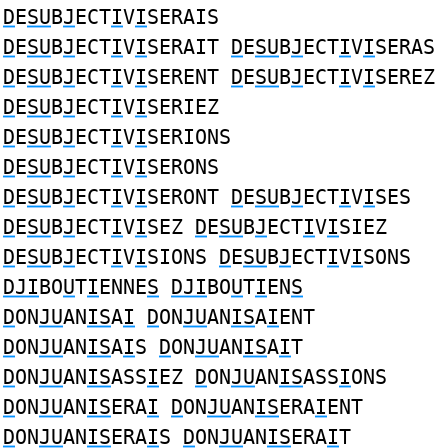
D
E
SU
B
J
ECT
I
V
I
SERAIS
D
E
SU
B
J
ECT
I
V
I
SERAIT
D
E
SU
B
J
ECT
I
V
I
SERAS
D
E
SU
B
J
ECT
I
V
I
SERENT
D
E
SU
B
J
ECT
I
V
I
SEREZ
D
E
SU
B
J
ECT
I
V
I
SERIEZ
D
E
SU
B
J
ECT
I
V
I
SERIONS
D
E
SU
B
J
ECT
I
V
I
SERONS
D
E
SU
B
J
ECT
I
V
I
SERONT
D
E
SU
B
J
ECT
I
V
I
SES
D
E
SU
B
J
ECT
I
V
I
SEZ
D
E
SU
B
J
ECT
I
V
I
SIEZ
D
E
SU
B
J
ECT
I
V
I
SIONS
D
E
SU
B
J
ECT
I
V
I
SONS
DJI
BO
U
T
I
ENNE
S
DJI
BO
U
T
I
EN
S
D
ON
JU
AN
IS
A
I
D
ON
JU
AN
IS
A
I
ENT
D
ON
JU
AN
IS
A
I
S
D
ON
JU
AN
IS
A
I
T
D
ON
JU
AN
IS
ASS
I
EZ
D
ON
JU
AN
IS
ASS
I
ONS
D
ON
JU
AN
IS
ERA
I
D
ON
JU
AN
IS
ERA
I
ENT
D
ON
JU
AN
IS
ERA
I
S
D
ON
JU
AN
IS
ERA
I
T