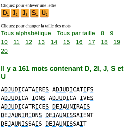
Cliquez pour enlever une lettre
Cliquez pour changer la taille des mots
Tous alphabétique
Tous par taille
8
9
10
11
12
13
14
15
16
17
18
19
20
Il y a 161 mots contenant D, 2I, J, S et
U
A
DJU
D
I
CATA
I
RE
S
A
DJU
D
I
CAT
I
F
S
A
DJU
D
I
CAT
I
ON
S
A
DJU
D
I
CAT
I
VE
S
A
DJU
D
I
CATR
I
CE
S
D
E
J
A
U
N
I
RA
IS
D
E
J
A
U
N
I
R
I
ON
S
D
E
J
A
U
N
IS
SA
I
ENT
D
E
J
A
U
N
IS
SA
I
S
D
E
J
A
U
N
IS
SA
I
T