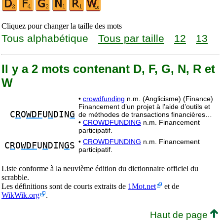
Cliquez pour changer la taille des mots
Tous alphabétique
Tous par taille
12
13
Il y a 2 mots contenant D, F, G, N, R et
W
•
crowdfunding
n.m. (Anglicisme) (Finance)
Financement d’un projet à l’aide d’outils et
C
R
O
WDF
U
N
DIN
G
de méthodes de transactions financières…
•
CROWDFUNDING
n.m. Financement
participatif.
•
CROWDFUNDING
n.m. Financement
C
R
O
WDF
U
N
DIN
G
S
participatif.
Liste conforme à la neuvième édition du dictionnaire officiel du
scrabble.
Les définitions sont de courts extraits de
1Mot.net
et de
WikWik.org
.
Haut de page