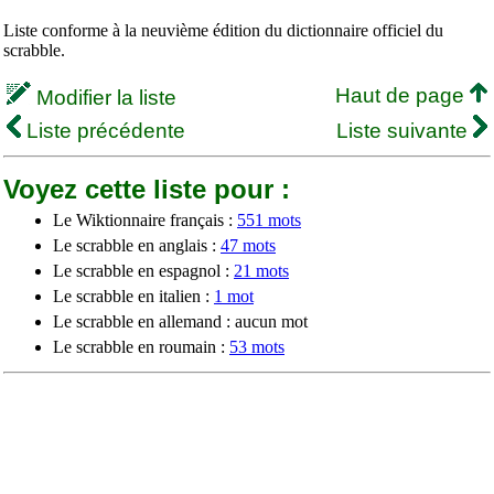
Liste conforme à la neuvième édition du dictionnaire officiel du
scrabble.
Haut de page
Modifier la liste
Liste précédente
Liste suivante
Voyez cette liste pour :
Le Wiktionnaire français :
551 mots
Le scrabble en anglais :
47 mots
Le scrabble en espagnol :
21 mots
Le scrabble en italien :
1 mot
Le scrabble en allemand : aucun mot
Le scrabble en roumain :
53 mots