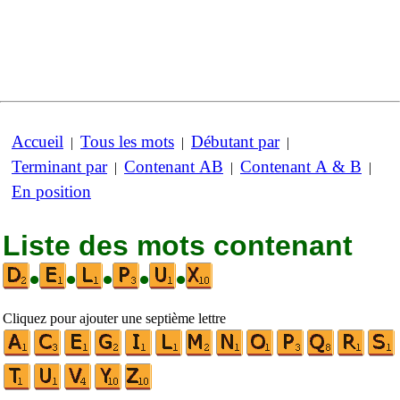
Accueil
Tous les mots
Débutant par
|
|
|
Terminant par
Contenant AB
Contenant A & B
|
|
|
En position
Liste des mots contenant
•
•
•
•
•
Cliquez pour ajouter une septième lettre