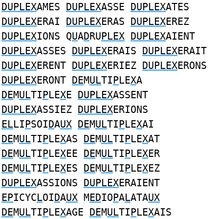
DUPLEX
AMES
DUPLEX
ASSE
DUPLEX
ATES
DUPLEX
ERAI
DUPLEX
ERAS
DUPLEX
EREZ
DUPLEX
IONS Q
U
A
D
RU
PLEX
DUPLEX
AIENT
DUPLEX
ASSES
DUPLEX
ERAIS
DUPLEX
ERAIT
DUPLEX
ERENT
DUPLEX
ERIEZ
DUPLEX
ERONS
DUPLEX
ERONT
DE
M
UL
TI
P
LE
X
A
DE
M
UL
TI
P
LE
X
E
DUPLEX
ASSENT
DUPLEX
ASSIEZ
DUPLEX
ERIONS
EL
LI
P
SOI
D
A
UX
DE
M
UL
TI
P
LE
X
AI
DE
M
UL
TI
P
LE
X
AS
DE
M
UL
TI
P
LE
X
AT
DE
M
UL
TI
P
LE
X
EE
DE
M
UL
TI
P
LE
X
ER
DE
M
UL
TI
P
LE
X
ES
DE
M
UL
TI
P
LE
X
EZ
DUPLEX
ASSIONS
DUPLEX
ERAIENT
EP
ICYC
L
OI
D
A
UX
M
ED
IO
P
A
L
ATA
UX
DE
M
UL
TI
P
LE
X
AGE
DE
M
UL
TI
P
LE
X
AIS