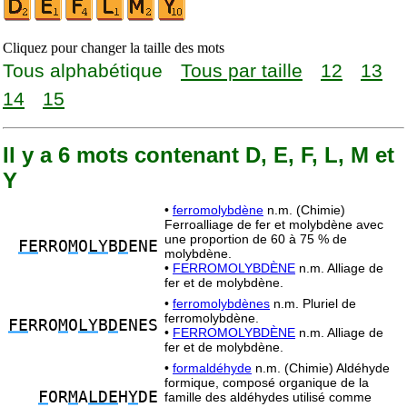
Cliquez pour changer la taille des mots
Tous alphabétique
Tous par taille
12
13
14
15
Il y a 6 mots contenant D, E, F, L, M et
Y
•
ferromolybdène
n.m. (Chimie)
Ferroalliage de fer et molybdène avec
une proportion de 60 à 75 % de
FE
RRO
M
O
LY
B
D
ENE
molybdène.
•
FERROMOLYBDÈNE
n.m. Alliage de
fer et de molybdène.
•
ferromolybdènes
n.m. Pluriel de
ferromolybdène.
FE
RRO
M
O
LY
B
D
ENES
•
FERROMOLYBDÈNE
n.m. Alliage de
fer et de molybdène.
•
formaldéhyde
n.m. (Chimie) Aldéhyde
formique, composé organique de la
F
OR
M
A
LDE
H
Y
DE
famille des aldéhydes utilisé comme