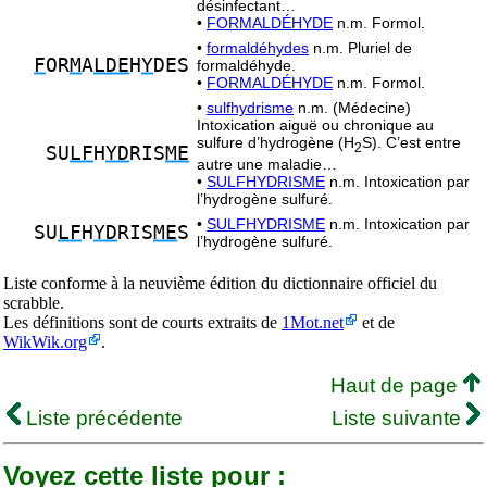
désinfectant…
•
FORMALDÉHYDE
n.m. Formol.
•
formaldéhydes
n.m. Pluriel de
F
OR
M
A
LDE
H
Y
DES
formaldéhyde.
•
FORMALDÉHYDE
n.m. Formol.
•
sulfhydrisme
n.m. (Médecine)
Intoxication aiguë ou chronique au
sulfure d’hydrogène (H
S). C’est entre
2
SU
LF
H
YD
RIS
ME
autre une maladie…
•
SULFHYDRISME
n.m. Intoxication par
l’hydrogène sulfuré.
•
SULFHYDRISME
n.m. Intoxication par
SU
LF
H
YD
RIS
ME
S
l’hydrogène sulfuré.
Liste conforme à la neuvième édition du dictionnaire officiel du
scrabble.
Les définitions sont de courts extraits de
1Mot.net
et de
WikWik.org
.
Haut de page
Liste précédente
Liste suivante
Voyez cette liste pour :