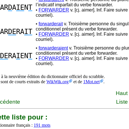
l’indicatif imparfait du verbe forwarder.
AR
D
A
IE
N
T
•
FORWARDER
v. [cj. aimer]. Inf. Faire suivre
courriel).
•
forwarderait
v. Troisième personne du singul
conditionnel présent du verbe forwarder.
AR
DE
RA
IT
•
FORWARDER
v. [cj. aimer]. Inf. Faire suivre
courriel).
•
forwarderaient
v. Troisième personne du plur
conditionnel présent du verbe forwarder.
DE
RA
I
EN
T
•
FORWARDER
v. [cj. aimer]. Inf. Faire suivre
courriel).
à la neuvième édition du dictionnaire officiel du scrabble.
 sont de courts extraits de
WikWik.org
et de
1Mot.net
.
Haut
écédente
Liste
tte liste pour :
ionnaire français :
191 mots