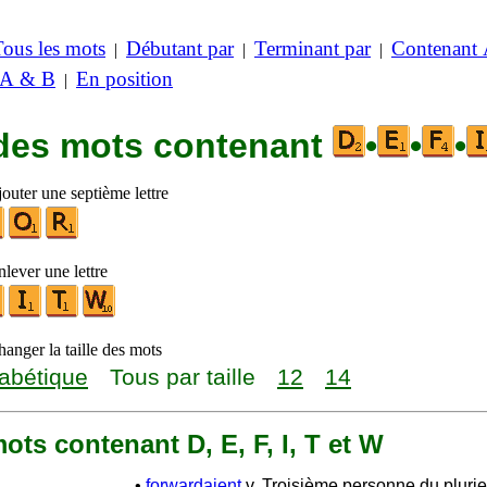
Tous les mots
Débutant par
Terminant par
Contenant
|
|
|
 A & B
En position
|
 des mots contenant
•
•
•
outer une septième lettre
lever une lettre
anger la taille des mots
abétique
Tous par taille
12
14
 mots contenant D, E, F, I, T et W
•
forwardaient
v. Troisième personne du plurie