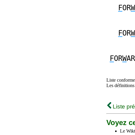
F
OR
W
F
OR
W
F
OR
W
AR
Liste conforme 
Les définitions
Liste pr
Voyez ce
Le Wikt