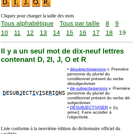
Cliquez pour changer la taille des mots
Tous alphabétique
Tous par taille
8
9
10
11
12
13
14
15
16
17
18
19
Il y a un seul mot de dix-neuf lettres
contenant D, 2I, J, O et R
•
désubjectiviserions
v. Première
personne du pluriel du
conditionnel présent du verbe
désubjectiviser.
•
dé-subjectiviserions
v. Première
D
ESUB
J
ECT
I
V
I
SE
R
I
O
NS
personne du pluriel du
conditionnel présent du verbe dé-
subjectiviser.
•
DÉSUBJECTIVISER
v. [cj.
aimer]. Faire accéder à
l’objectivité.
Liste conforme à la neuvième édition du dictionnaire officiel du
scrabble.