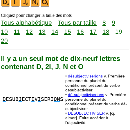
Cliquez pour changer la taille des mots
Tous alphabétique
Tous par taille
8
9
10
11
12
13
14
15
16
17
18
19
20
Il y a un seul mot de dix-neuf lettres
contenant D, 2I, J, N et O
•
désubjectiviserions
v. Première
personne du pluriel du
conditionnel présent du verbe
désubjectiviser.
•
dé-subjectiviserions
v. Première
D
ESUB
J
ECT
I
V
I
SERI
ON
S
personne du pluriel du
conditionnel présent du verbe dé-
subjectiviser.
•
DÉSUBJECTIVISER
v. [cj.
aimer]. Faire accéder à
l’objectivité.