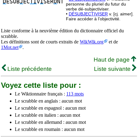
D
ESUB
J
EC
TI
V
I
SER
O
NT
personne du pluriel du futur du
verbe dé-subjectiviser.
•
DÉSUBJECTIVISER
v. [cj. aimer].
Faire accéder à l’objectivité.
Liste conforme à la neuvième édition du dictionnaire officiel du
scrabble.
Les définitions sont de courts extraits de
WikWik.org
et de
1Mot.net
.
Haut de page
Liste précédente
Liste suivante
Voyez cette liste pour :
Le Wiktionnaire français :
113 mots
Le scrabble en anglais : aucun mot
Le scrabble en espagnol : aucun mot
Le scrabble en italien : aucun mot
Le scrabble en allemand : aucun mot
Le scrabble en roumain : aucun mot