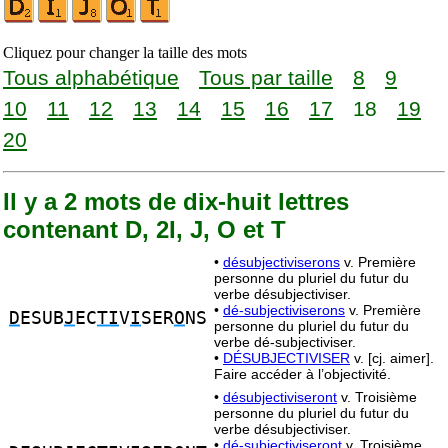
Cliquez pour changer la taille des mots
Tous alphabétique
Tous par taille
8
9
10
11
12
13
14
15
16
17
18
19
20
Il y a 2 mots de dix-huit lettres
contenant D, 2I, J, O et T
•
désubjectiviserons
v. Première
personne du pluriel du futur du
verbe désubjectiviser.
•
dé-subjectiviserons
v. Première
D
ESUB
J
EC
TI
V
I
SER
O
NS
personne du pluriel du futur du
verbe dé-subjectiviser.
•
DÉSUBJECTIVISER
v. [cj. aimer].
Faire accéder à l’objectivité.
•
désubjectiviseront
v. Troisième
personne du pluriel du futur du
verbe désubjectiviser.
•
dé-subjectiviseront
v. Troisième