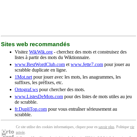
Sites web recommandés
Visitez
WikWik.org
- cherchez des mots et construisez des
listes à partir des mots du Wiktionnaire.
www.BestWordClub.com
et
www.Jette7.com
pour jouer au
scrabble duplicate en ligne.
1Mot.net
pour jouer avec les mots, les anagrammes, les
suffixes, les préfixes, etc.
Ortograf.ws
pour chercher des mots.
www.ListesDeMots.com
pour des listes de mots utiles au jeu
de scrabble.
fr.DupliTop.com
pour vous entraîner sérieusement au
scrabble.
Ce site utilise des cookies informatiques, cliquez pour en
savoir plus
. Politique
vie
privée
.