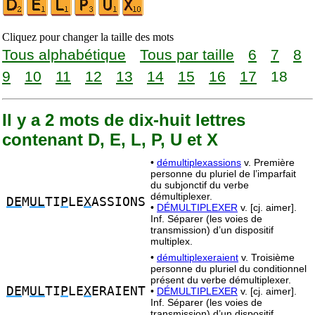
Cliquez pour changer la taille des mots
Tous alphabétique
Tous par taille
6
7
8
9
10
11
12
13
14
15
16
17
18
Il y a 2 mots de dix-huit lettres
contenant D, E, L, P, U et X
•
démultiplexassions
v. Première
personne du pluriel de l’imparfait
du subjonctif du verbe
démultiplexer.
DE
M
UL
TI
P
LE
X
ASSIONS
•
DÉMULTIPLEXER
v. [cj. aimer].
Inf. Séparer (les voies de
transmission) d’un dispositif
multiplex.
•
démultiplexeraient
v. Troisième
personne du pluriel du conditionnel
présent du verbe démultiplexer.
DE
M
UL
TI
P
LE
X
ERAIENT
•
DÉMULTIPLEXER
v. [cj. aimer].
Inf. Séparer (les voies de
transmission) d’un dispositif