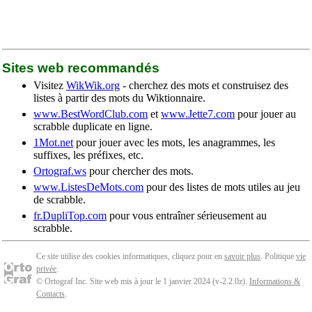
Sites web recommandés
Visitez
WikWik.org
- cherchez des mots et construisez des
listes à partir des mots du Wiktionnaire.
www.BestWordClub.com
et
www.Jette7.com
pour jouer au
scrabble duplicate en ligne.
1Mot.net
pour jouer avec les mots, les anagrammes, les
suffixes, les préfixes, etc.
Ortograf.ws
pour chercher des mots.
www.ListesDeMots.com
pour des listes de mots utiles au jeu
de scrabble.
fr.DupliTop.com
pour vous entraîner sérieusement au
scrabble.
Ce site utilise des cookies informatiques, cliquez pour en
savoir plus
. Politique
vie
privée
.
© Ortograf Inc. Site web mis à jour le 1 janvier 2024 (v-2.2.0
z
).
Informations &
Contacts
.