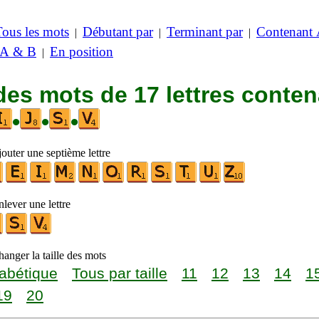
Tous les mots
Débutant par
Terminant par
Contenant
|
|
|
 A & B
En position
|
des mots de 17 lettres conte
•
•
•
outer une septième lettre
lever une lettre
anger la taille des mots
abétique
Tous par taille
11
12
13
14
1
19
20