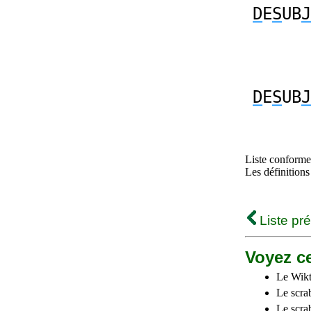
D
E
S
UB
J
D
E
S
UB
J
Liste conforme 
Les définitions
Liste pr
Voyez ce
Le Wikt
Le scra
Le scra