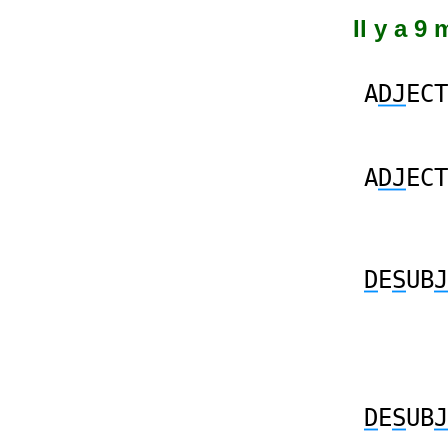
Il y a 9
A
DJ
ECT
A
DJ
ECT
D
E
S
UB
J
D
E
S
UB
J