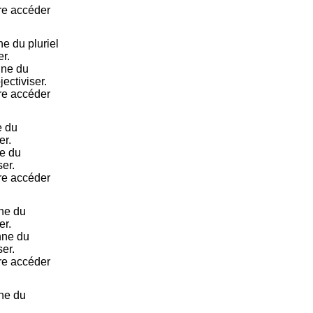
ire accéder
e du pluriel
r.
nne du
ectiviser.
ire accéder
e du
er.
e du
ser.
ire accéder
ne du
er.
nne du
ser.
ire accéder
ne du