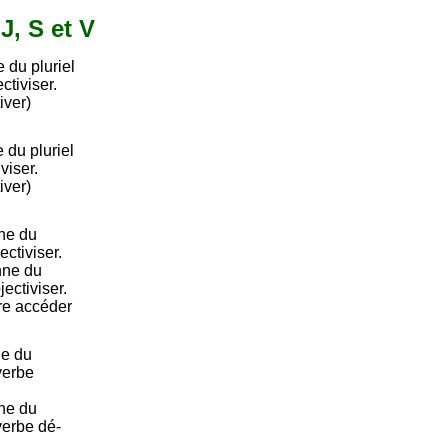
J, S et V
 du pluriel
ctiviser.
iver)
 du pluriel
viser.
iver)
ne du
ctiviser.
nne du
ectiviser.
ire accéder
ne du
 verbe
ne du
 verbe dé-