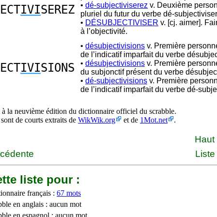
•
dé-subjectiviserez
v. Deuxième perso
ECT
IVI
SEREZ
pluriel du futur du verbe dé-subjectiviser
•
DÉSUBJECTIVISER
v. [cj. aimer]. Fa
à l’objectivité.
•
désubjectivisions
v. Première personne
de l’indicatif imparfait du verbe désubjec
•
désubjectivisions
v. Première personne
ECT
IVI
SIONS
du subjonctif présent du verbe désubject
•
dé-subjectivisions
v. Première personn
de l’indicatif imparfait du verbe dé-subje
à la neuvième édition du dictionnaire officiel du scrabble.
 sont de courts extraits de
WikWik.org
et de
1Mot.net
.
Haut
écédente
Liste
tte liste pour :
ionnaire français :
67 mots
bble en anglais : aucun mot
bble en espagnol : aucun mot