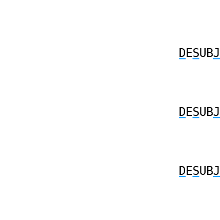
D
E
S
UB
J
D
E
S
UB
J
D
E
S
UB
J