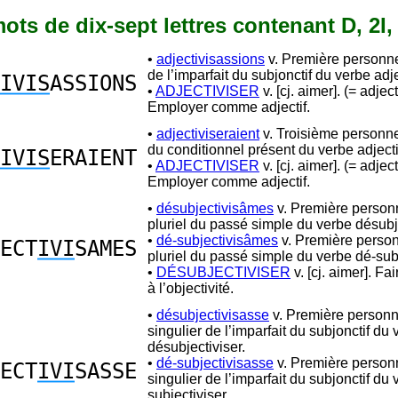
 mots de dix-sept lettres contenant D, 2I, 
•
adjectivisassions
v. Première personne
de l’imparfait du subjonctif du verbe adje
IVIS
ASSIONS
•
ADJECTIVISER
v. [cj. aimer]. (= adject
Employer comme adjectif.
•
adjectiviseraient
v. Troisième personne
du conditionnel présent du verbe adjecti
IVIS
ERAIENT
•
ADJECTIVISER
v. [cj. aimer]. (= adject
Employer comme adjectif.
•
désubjectivisâmes
v. Première person
pluriel du passé simple du verbe désubje
•
dé-subjectivisâmes
v. Première perso
ECT
IVI
SAMES
pluriel du passé simple du verbe dé-subj
•
DÉSUBJECTIVISER
v. [cj. aimer]. Fa
à l’objectivité.
•
désubjectivisasse
v. Première person
singulier de l’imparfait du subjonctif du
désubjectiviser.
•
dé-subjectivisasse
v. Première person
ECT
IVI
SASSE
singulier de l’imparfait du subjonctif du
subjectiviser.