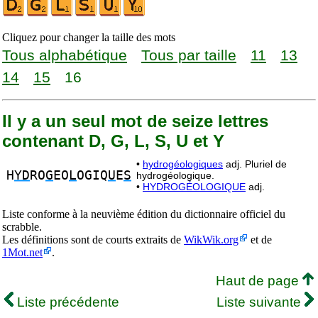
Cliquez pour changer la taille des mots
Tous alphabétique
Tous par taille
11
13
14
15
16
Il y a un seul mot de seize lettres
contenant D, G, L, S, U et Y
•
hydrogéologiques
adj. Pluriel de
H
YD
RO
G
EO
L
OGIQ
U
E
S
hydrogéologique.
•
HYDROGÉOLOGIQUE
adj.
Liste conforme à la neuvième édition du dictionnaire officiel du
scrabble.
Les définitions sont de courts extraits de
WikWik.org
et de
1Mot.net
.
Haut de page
Liste précédente
Liste suivante