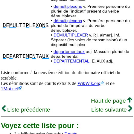
•
démultiplexons
v. Première personne du
pluriel de l’indicatif présent du verbe
démultiplexer.
•
démultiplexons
v. Première personne du
D
E
MU
LTI
P
LE
X
O
N
S
pluriel de l’impératif du verbe
démultiplexer.
•
DÉMULTIPLEXER
v. [cj. aimer]. Inf.
Séparer (les voies de transmission) d’un
dispositif multiplex.
•
départementaux
adj. Masculin pluriel de
D
E
P
ARTE
M
E
N
TA
UX
départemental.
•
DÉPARTEMENTAL,
E, AUX adj.
Liste conforme à la neuvième édition du dictionnaire officiel du
scrabble.
Les définitions sont de courts extraits de
WikWik.org
et de
1Mot.net
.
Haut de page
Liste précédente
Liste suivante
Voyez cette liste pour :
Le Wiktionnaire français :
7 mots