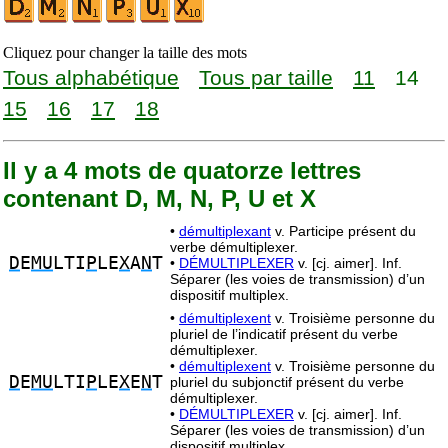
Cliquez pour changer la taille des mots
Tous alphabétique
Tous par taille
11
14
15
16
17
18
Il y a 4 mots de quatorze lettres
contenant D, M, N, P, U et X
•
démultiplexant
v. Participe présent du
verbe démultiplexer.
D
E
MU
LTI
P
LE
X
A
N
T
•
DÉMULTIPLEXER
v. [cj. aimer]. Inf.
Séparer (les voies de transmission) d’un
dispositif multiplex.
•
démultiplexent
v. Troisième personne du
pluriel de l’indicatif présent du verbe
démultiplexer.
•
démultiplexent
v. Troisième personne du
D
E
MU
LTI
P
LE
X
E
N
T
pluriel du subjonctif présent du verbe
démultiplexer.
•
DÉMULTIPLEXER
v. [cj. aimer]. Inf.
Séparer (les voies de transmission) d’un
dispositif multiplex.