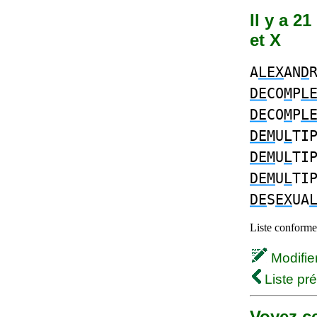
Il y a 2
et X
A
LEX
AN
D
DE
CO
M
P
L
DE
CO
M
P
L
DEM
U
L
TI
DEM
U
L
TI
DEM
U
L
TI
DE
S
EX
UA
Liste conforme 
Modifier 
Liste pr
Voyez ce