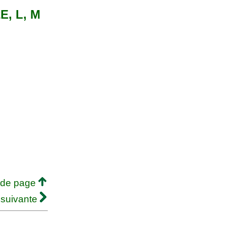
2E, L, M
 de page
 suivante