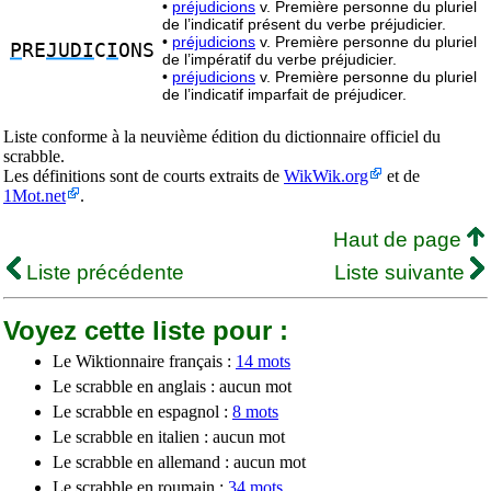
•
préjudicions
v. Première personne du pluriel
de l’indicatif présent du verbe préjudicier.
•
préjudicions
v. Première personne du pluriel
P
RE
JUDI
C
I
ONS
de l’impératif du verbe préjudicier.
•
préjudicions
v. Première personne du pluriel
de l’indicatif imparfait de préjudicer.
Liste conforme à la neuvième édition du dictionnaire officiel du
scrabble.
Les définitions sont de courts extraits de
WikWik.org
et de
1Mot.net
.
Haut de page
Liste précédente
Liste suivante
Voyez cette liste pour :
Le Wiktionnaire français :
14 mots
Le scrabble en anglais : aucun mot
Le scrabble en espagnol :
8 mots
Le scrabble en italien : aucun mot
Le scrabble en allemand : aucun mot
Le scrabble en roumain :
34 mots