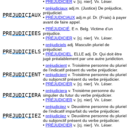
•
PRÉJUDICIER
v. [cj. nier]. Vx. Léser.
•
préjudiciaux
adj.m. (Justice) De préjudice,
préjudiciel.
P
RE
JUDI
C
I
AUX
•
PRÉJUDICIAUX
adj.m.pl. Dr. (Frais) à payer
avant de faire appel.
•
PRÉJUDICIÉ,
E n. Belg. Victime d’un
P
RE
JUDI
C
I
EES
préjudice.
•
PRÉJUDICIER
v. [cj. nier]. Vx. Léser.
•
préjudiciels
adj. Masculin pluriel de
préjudiciel.
P
RE
JUDI
C
I
ELS
•
PRÉJUDICIEL,
ELLE adj. Dr. Qui doit être
jugé préalablement par une autre juridiction.
•
préjudicient
v. Troisième personne du pluriel
de l’indicatif présent du verbe préjudicier.
P
RE
JUDI
C
I
ENT
•
préjudicient
v. Troisième personne du pluriel
du subjonctif présent du verbe préjudicier.
•
PRÉJUDICIER
v. [cj. nier]. Vx. Léser.
•
préjudiciera
v. Troisième personne du
P
RE
JUDI
C
I
ERA
singulier du futur du verbe préjudicier.
•
PRÉJUDICIER
v. [cj. nier]. Vx. Léser.
•
préjudiciiez
v. Deuxième personne du pluriel
de l’indicatif imparfait du verbe préjudicier.
P
RE
JUDI
C
I
IEZ
•
préjudiciiez
v. Deuxième personne du pluriel
du subjonctif présent du verbe préjudicier.
•
PRÉJUDICIER
v. [cj. nier]. Vx. Léser.