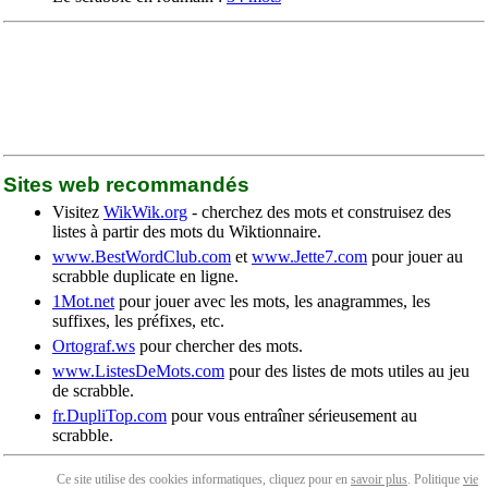
Sites web recommandés
Visitez
WikWik.org
- cherchez des mots et construisez des
listes à partir des mots du Wiktionnaire.
www.BestWordClub.com
et
www.Jette7.com
pour jouer au
scrabble duplicate en ligne.
1Mot.net
pour jouer avec les mots, les anagrammes, les
suffixes, les préfixes, etc.
Ortograf.ws
pour chercher des mots.
www.ListesDeMots.com
pour des listes de mots utiles au jeu
de scrabble.
fr.DupliTop.com
pour vous entraîner sérieusement au
scrabble.
Ce site utilise des cookies informatiques, cliquez pour en
savoir plus
. Politique
vie