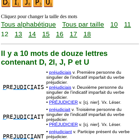
Cliquez pour changer la taille des mots
Tous alphabétique
Tous par taille
10
11
12
13
14
15
16
17
18
Il y a 10 mots de douze lettres
contenant D, 2I, J, P et U
•
préjudiciais
v. Première personne du
singulier de l’indicatif imparfait du verbe
préjudicier.
P
RE
JUDI
C
I
AIS
•
préjudiciais
v. Deuxième personne du
singulier de l’indicatif imparfait du verbe
préjudicier.
•
PRÉJUDICIER
v. [cj. nier]. Vx. Léser.
•
préjudiciait
v. Troisième personne du
singulier de l’indicatif imparfait du verbe
P
RE
JUDI
C
I
AIT
préjudicier.
•
PRÉJUDICIER
v. [cj. nier]. Vx. Léser.
•
préjudiciant
v. Participe présent du verbe
P
RE
JUDI
C
I
ANT
préjudicier.