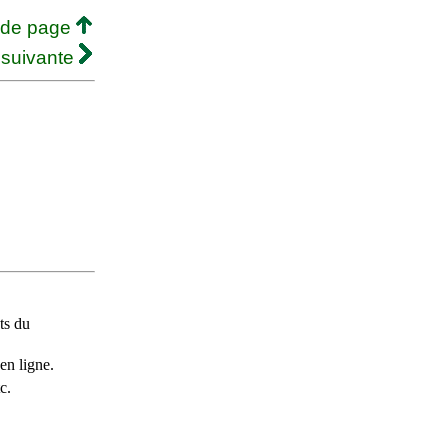
 de page
 suivante
ts du
en ligne.
c.