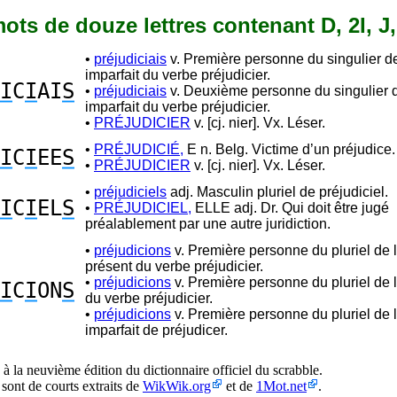
 mots de douze lettres contenant D, 2I, J,
•
préjudiciais
v. Première personne du singulier de 
imparfait du verbe préjudicier.
I
C
I
AI
S
•
préjudiciais
v. Deuxième personne du singulier de
imparfait du verbe préjudicier.
•
PRÉJUDICIER
v. [cj. nier]. Vx. Léser.
•
PRÉJUDICIÉ,
E n. Belg. Victime d’un préjudice.
I
C
I
EE
S
•
PRÉJUDICIER
v. [cj. nier]. Vx. Léser.
•
préjudiciels
adj. Masculin pluriel de préjudiciel.
I
C
I
EL
S
•
PRÉJUDICIEL,
ELLE adj. Dr. Qui doit être jugé
préalablement par une autre juridiction.
•
préjudicions
v. Première personne du pluriel de l’
présent du verbe préjudicier.
•
préjudicions
v. Première personne du pluriel de l
I
C
I
ON
S
du verbe préjudicier.
•
préjudicions
v. Première personne du pluriel de l’
imparfait de préjudicer.
à la neuvième édition du dictionnaire officiel du scrabble.
 sont de courts extraits de
WikWik.org
et de
1Mot.net
.