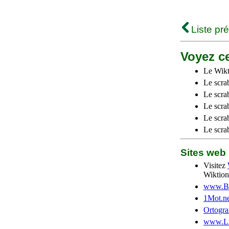
Liste pr
Voyez ce
Le Wikt
Le scra
Le scra
Le scrab
Le scra
Le scra
Sites we
Visitez
Wiktion
www.Be
1Mot.ne
Ortogra
www.Li