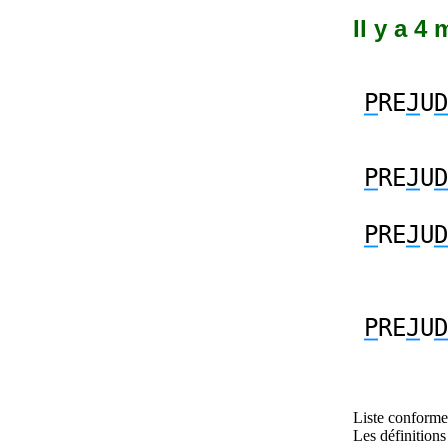
Il y a 4
P
RE
J
U
D
P
RE
J
U
D
P
RE
J
U
D
P
RE
J
U
D
Liste conforme 
Les définitions