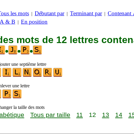
Tous les mots
Débutant par
Terminant par
Contenant
|
|
|
 A & B
En position
|
des mots de 12 lettres conte
•
•
•
outer une septième lettre
lever une lettre
anger la taille des mots
abétique
Tous par taille
11
12
13
14
1