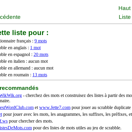
Haut
écédente
Liste
tte liste pour :
ionnaire français :
9 mots
bble en anglais :
1 mot
bble en espagnol :
20 mots
ble en italien : aucun mot
bble en allemand : aucun mot
bble en roumain :
13 mots
b recommandés
WikWik.org
- cherchez des mots et construisez des listes à partir des mo
naire.
stWordClub.com
et
www.Jette7.com
pour jouer au scrabble duplicate 
t
pour jouer avec les mots, les anagrammes, les suffixes, les préfixes, et
f.ws
pour chercher des mots.
stesDeMots.com
pour des listes de mots utiles au jeu de scrabble.