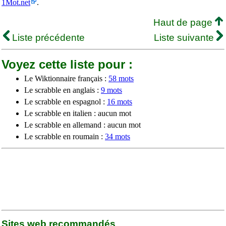
1Mot.net
.
Haut de page
Liste précédente
Liste suivante
Voyez cette liste pour :
Le Wiktionnaire français :
58 mots
Le scrabble en anglais :
9 mots
Le scrabble en espagnol :
16 mots
Le scrabble en italien : aucun mot
Le scrabble en allemand : aucun mot
Le scrabble en roumain :
34 mots
Sites web recommandés