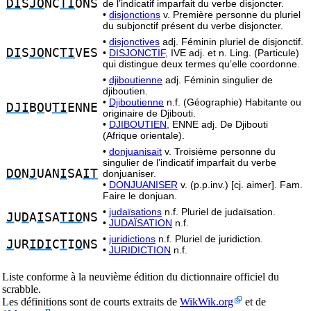
DI
S
JO
NC
TI
ONS
de l’indicatif imparfait du verbe disjoncter.
•
disjonctions
v. Première personne du pluriel
du subjonctif présent du verbe disjoncter.
•
disjonctives
adj. Féminin pluriel de disjonctif.
DI
S
JO
NC
TI
VES
•
DISJONCTIF,
IVE adj. et n. Ling. (Particule)
qui distingue deux termes qu’elle coordonne.
•
djiboutienne
adj. Féminin singulier de
djiboutien.
•
Djiboutienne
n.f. (Géographie) Habitante ou
DJI
B
O
U
TI
ENNE
originaire de Djibouti.
•
DJIBOUTIEN,
ENNE adj. De Djibouti
(Afrique orientale).
•
donjuanisait
v. Troisième personne du
singulier de l’indicatif imparfait du verbe
DO
N
J
UAN
I
SA
IT
donjuaniser.
•
DONJUANISER
v. (p.p.inv.) [cj. aimer]. Fam.
Faire le donjuan.
•
judaïsations
n.f. Pluriel de judaïsation.
J
U
D
A
I
SA
TIO
NS
•
JUDAÏSATION
n.f.
•
juridictions
n.f. Pluriel de juridiction.
J
UR
IDI
C
T
I
O
NS
•
JURIDICTION
n.f.
Liste conforme à la neuvième édition du dictionnaire officiel du
scrabble.
Les définitions sont de courts extraits de
WikWik.org
et de