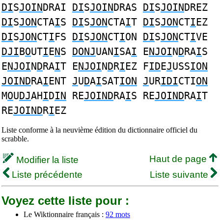
DI
S
JOIN
DRAI
DI
S
JOIN
DRAS
DI
S
JOIN
DREZ
DI
S
JON
CTA
I
S
DI
S
JON
CTA
I
T
DI
S
JON
CT
I
EZ
DI
S
JON
CT
I
FS
DI
S
JON
CT
I
ON
DI
S
JON
CT
I
VE
DJI
B
O
UT
I
E
N
S
DONJ
UAN
I
SA
I
E
NJOI
N
D
RA
I
S
E
NJOI
N
D
RA
I
T E
NJOI
N
D
R
I
EZ F
ID
E
J
USS
ION
JOIND
RA
I
ENT
J
U
D
A
I
SAT
ION
J
UR
IDI
CTI
ON
M
O
U
DJ
AH
I
D
IN
RE
JOIND
RA
I
S RE
JOIND
RA
I
T
RE
JOIND
R
I
EZ
Liste conforme à la neuvième édition du dictionnaire officiel du
scrabble.
Haut de page
Modifier la liste
Liste précédente
Liste suivante
Voyez cette liste pour :
Le Wiktionnaire français :
92 mots