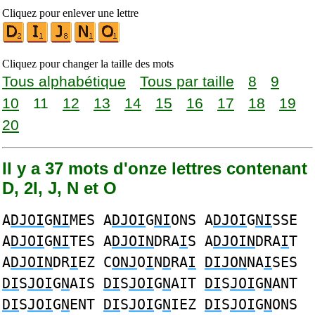
Cliquez pour enlever une lettre
Cliquez pour changer la taille des mots
Tous alphabétique
Tous par taille
8
9
10
11
12
13
14
15
16
17
18
19
20
Il y a 37 mots d'onze lettres contenant
D, 2I, J, N et O
A
DJOI
G
NI
MES A
DJOI
G
NI
ONS A
DJOI
G
NI
SSE
A
DJOI
G
NI
TES A
DJOIN
DRA
I
S A
DJOIN
DRA
I
T
A
DJOIN
DR
I
EZ C
ONJ
O
I
N
D
RA
I
DIJON
NA
I
SES
DI
S
JOI
G
N
AIS
DI
S
JOI
G
N
AIT
DI
S
JOI
G
N
ANT
DI
S
JOI
G
N
ENT
DI
S
JOI
G
N
IEZ
DI
S
JOI
G
N
ONS