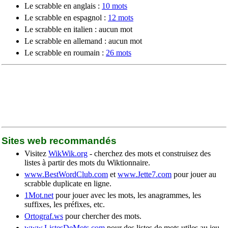
Le scrabble en anglais :
10 mots
Le scrabble en espagnol :
12 mots
Le scrabble en italien : aucun mot
Le scrabble en allemand : aucun mot
Le scrabble en roumain :
26 mots
Sites web recommandés
Visitez
WikWik.org
- cherchez des mots et construisez des
listes à partir des mots du Wiktionnaire.
www.BestWordClub.com
et
www.Jette7.com
pour jouer au
scrabble duplicate en ligne.
1Mot.net
pour jouer avec les mots, les anagrammes, les
suffixes, les préfixes, etc.
Ortograf.ws
pour chercher des mots.
www.ListesDeMots.com
pour des listes de mots utiles au jeu