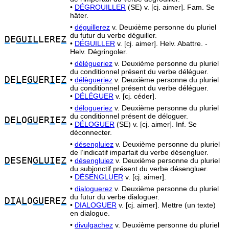
•
DÉGROUILLER
(SE) v. [cj. aimer]. Fam. Se
hâter.
•
déguillerez
v. Deuxième personne du pluriel
du futur du verbe déguiller.
D
E
GUIL
LERE
Z
•
DÉGUILLER
v. [cj. aimer]. Helv. Abattre. -
Helv. Dégringoler.
•
délégueriez
v. Deuxième personne du pluriel
du conditionnel présent du verbe déléguer.
D
E
L
E
GU
ER
I
E
Z
•
délègueriez
v. Deuxième personne du pluriel
du conditionnel présent du verbe déléguer.
•
DÉLÉGUER
v. [cj. céder].
•
délogueriez
v. Deuxième personne du pluriel
du conditionnel présent de déloguer.
D
E
L
O
GU
ER
I
E
Z
•
DÉLOGUER
(SE) v. [cj. aimer]. Inf. Se
déconnecter.
•
désengluiez
v. Deuxième personne du pluriel
de l’indicatif imparfait du verbe désengluer.
D
ESEN
GLUI
E
Z
•
désengluiez
v. Deuxième personne du pluriel
du subjonctif présent du verbe désengluer.
•
DÉSENGLUER
v. [cj. aimer].
•
dialoguerez
v. Deuxième personne du pluriel
du futur du verbe dialoguer.
DI
A
L
O
GU
ERE
Z
•
DIALOGUER
v. [cj. aimer]. Mettre (un texte)
en dialogue.
•
divulgachez
v. Deuxième personne du pluriel