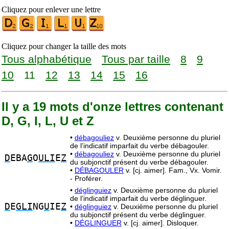
Cliquez pour enlever une lettre
Cliquez pour changer la taille des mots
Tous alphabétique
Tous par taille
8
9
10
11
12
13
14
15
16
Il y a 19 mots d'onze lettres contenant
D, G, I, L, U et Z
•
débagouliez
v. Deuxième personne du pluriel
de l’indicatif imparfait du verbe débagouler.
•
débagouliez
v. Deuxième personne du pluriel
D
EBA
G
O
ULI
E
Z
du subjonctif présent du verbe débagouler.
•
DÉBAGOULER
v. [cj. aimer]. Fam., Vx. Vomir.
- Proférer.
•
déglinguiez
v. Deuxième personne du pluriel
de l’indicatif imparfait du verbe déglinguer.
D
E
GLI
NG
U
IE
Z
•
déglinguiez
v. Deuxième personne du pluriel
du subjonctif présent du verbe déglinguer.
•
DÉGLINGUER
v. [cj. aimer]. Disloquer.