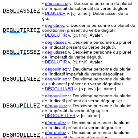
•
dégluassiez
v. Deuxième personne du pluriel
de l’imparfait du subjonctif du verbe dégluer.
D
E
GLU
ASS
I
E
Z
•
DÉGLUER
v. [cj. aimer]. Débarrasser de la
glu.
•
déglutiriez
v. Deuxième personne du pluriel du
D
E
GLU
T
I
RIE
Z
conditionnel présent du verbe déglutir.
•
DÉGLUTIR
v. [cj. finir]. Avaler.
•
déglutissez
v. Deuxième personne du pluriel
de l’indicatif présent du verbe déglutir.
D
E
GLU
T
I
SSE
Z
•
déglutissez
v. Deuxième personne du pluriel
de l’impératif du verbe déglutir.
•
DÉGLUTIR
v. [cj. finir]. Avaler.
•
dégouliniez
v. Deuxième personne du pluriel
de l’indicatif imparfait du verbe dégouliner.
D
E
G
O
ULI
NIE
Z
•
dégouliniez
v. Deuxième personne du pluriel
du subjonctif présent du verbe dégouliner.
•
DÉGOULINER
v. (p.p.inv.) [cj. aimer].
•
dégoupillez
v. Deuxième personne du pluriel
de l’indicatif présent du verbe dégoupiller.
D
E
G
O
U
P
IL
LE
Z
•
dégoupillez
v. Deuxième personne du pluriel
de l’impératif du verbe dégoupiller.
•
DÉGOUPILLER
v. [cj. aimer].
•
dégrouillez
v. Deuxième personne du pluriel
de l’indicatif présent du verbe dégrouiller.
•
dégrouillez
v. Deuxième personne du pluriel
D
E
G
RO
UIL
LE
Z
de l’impératif du verbe dégrouiller.