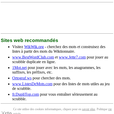
Sites web recommandés
Visitez
WikWik.org
- cherchez des mots et construisez des
listes à partir des mots du Wiktionnaire.
www.BestWordClub.com
et
www.Jette7.com
pour jouer au
scrabble duplicate en ligne.
1Mot.net
pour jouer avec les mots, les anagrammes, les
suffixes, les préfixes, etc.
Ortograf.ws
pour chercher des mots.
www.ListesDeMots.com
pour des listes de mots utiles au jeu
de scrabble.
fr.DupliTop.com
pour vous entraîner sérieusement au
scrabble.
Ce site utilise des cookies informatiques, cliquez pour en
savoir plus
. Politique
vie
privée
.