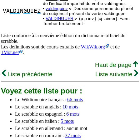
de l’indicatif imparfait du verbe valdinguer.
•
valdinguiez
v. Deuxième personne du pluriel
VA
LDI
N
GU
IE
Z
du subjonctif présent du verbe valdinguer.
•
VALDINGUER
v. (p.p.inv.) [cj. aimer]. Fam.
Tomber brutalement.
Liste conforme à la neuvième édition du dictionnaire officiel du
scrabble.
Les définitions sont de courts extraits de
WikWik.org
et de
1Mot.net
.
Haut de page
Liste précédente
Liste suivante
Voyez cette liste pour :
Le Wiktionnaire français :
66 mots
Le scrabble en anglais :
10 mots
Le scrabble en espagnol :
6 mots
Le scrabble en italien :
5 mots
Le scrabble en allemand : aucun mot
Le scrabble en roumain :
37 mots