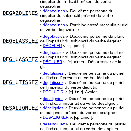
singulier de l’indicatif présent du verbe
dégazoliner.
•
dégazolines
v. Deuxième personne du
D
E
G
A
Z
O
LI
NE
S
singulier du subjonctif présent du verbe
dégazoliner.
•
dégazolinés
v. Participe passé masculin pluriel
du verbe dégazoliner.
•
dégelassiez
v. Deuxième personne du pluriel
D
E
G
E
L
A
S
S
I
E
Z
de l’imparfait du subjonctif du verbe dégeler.
•
DÉGELER
v. [cj. peler].
•
dégluassiez
v. Deuxième personne du pluriel
de l’imparfait du subjonctif du verbe dégluer.
D
E
GL
UA
S
S
I
E
Z
•
DÉGLUER
v. [cj. aimer]. Débarrasser de la
glu.
•
déglutissez
v. Deuxième personne du pluriel
de l’indicatif présent du verbe déglutir.
D
E
GL
UT
IS
SE
Z
•
déglutissez
v. Deuxième personne du pluriel
de l’impératif du verbe déglutir.
•
DÉGLUTIR
v. [cj. finir]. Avaler.
•
désaligniez
v. Deuxième personne du pluriel
de l’indicatif imparfait du verbe désaligner.
D
E
S
A
LIG
NIE
Z
•
désaligniez
v. Deuxième personne du pluriel
du subjonctif présent du verbe désaligner.
•
DÉSALIGNER
v. [cj. aimer].
•
désengluiez
v. Deuxième personne du pluriel
de l’indicatif imparfait du verbe désengluer.