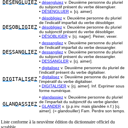
D
E
S
EN
GL
U
I
E
Z
•
désengluiez
v. Deuxième personne du pluriel
du subjonctif présent du verbe désengluer.
•
DÉSENGLUER
v. [cj. aimer].
•
désobligiez
v. Deuxième personne du pluriel
de l’indicatif imparfait du verbe désobliger.
D
E
S
OB
LIG
IE
Z
•
désobligiez
v. Deuxième personne du pluriel
du subjonctif présent du verbe désobliger.
•
DÉSOBLIGER
v. [cj. nager]. Peiner, vexer.
•
dessangliez
v. Deuxième personne du pluriel
de l’indicatif imparfait du verbe dessangler.
D
E
S
SAN
GLI
E
Z
•
dessangliez
v. Deuxième personne du pluriel
du subjonctif présent du verbe dessangler.
•
DESSANGLER
v. [cj. aimer].
•
digitalisez
v. Deuxième personne du pluriel de
l’indicatif présent du verbe digitaliser.
•
digitalisez
v. Deuxième personne du pluriel de
DIG
ITA
L
I
S
E
Z
l’impératif du verbe digitaliser.
•
DIGITALISER
v. [cj. aimer]. Inf. Exprimer sous
forme numérique.
•
glandassiez
v. Deuxième personne du pluriel
de l’imparfait du subjonctif du verbe glander.
GL
AN
D
A
S
S
I
E
Z
•
GLANDER
v. (p.p.inv. mais glandée n.f.) [cj.
aimer]. (= glandouiller) Fam. Perdre son temps.
Liste conforme à la neuvième édition du dictionnaire officiel du
scrabble.