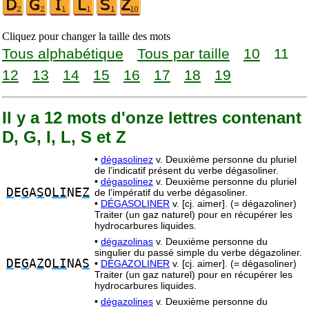
Cliquez pour changer la taille des mots
Tous alphabétique
Tous par taille
10
11
12
13
14
15
16
17
18
19
Il y a 12 mots d'onze lettres contenant
D, G, I, L, S et Z
•
dégasolinez
v. Deuxième personne du pluriel
de l’indicatif présent du verbe dégasoliner.
•
dégasolinez
v. Deuxième personne du pluriel
D
E
G
A
S
O
LI
NE
Z
de l’impératif du verbe dégasoliner.
•
DÉGASOLINER
v. [cj. aimer]. (= dégazoliner)
Traiter (un gaz naturel) pour en récupérer les
hydrocarbures liquides.
•
dégazolinas
v. Deuxième personne du
singulier du passé simple du verbe dégazoliner.
D
E
G
A
Z
O
LI
NA
S
•
DÉGAZOLINER
v. [cj. aimer]. (= dégasoliner)
Traiter (un gaz naturel) pour en récupérer les
hydrocarbures liquides.
•
dégazolines
v. Deuxième personne du