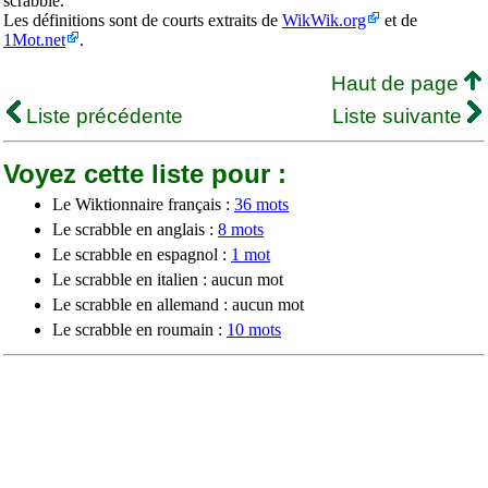
scrabble.
Les définitions sont de courts extraits de
WikWik.org
et de
1Mot.net
.
Haut de page
Liste précédente
Liste suivante
Voyez cette liste pour :
Le Wiktionnaire français :
36 mots
Le scrabble en anglais :
8 mots
Le scrabble en espagnol :
1 mot
Le scrabble en italien : aucun mot
Le scrabble en allemand : aucun mot
Le scrabble en roumain :
10 mots