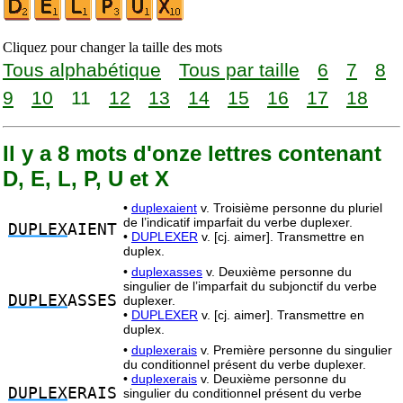
Cliquez pour changer la taille des mots
Tous alphabétique
Tous par taille
6
7
8
9
10
11
12
13
14
15
16
17
18
Il y a 8 mots d'onze lettres contenant
D, E, L, P, U et X
•
duplexaient
v. Troisième personne du pluriel
de l’indicatif imparfait du verbe duplexer.
DUPLEX
AIENT
•
DUPLEXER
v. [cj. aimer]. Transmettre en
duplex.
•
duplexasses
v. Deuxième personne du
singulier de l’imparfait du subjonctif du verbe
DUPLEX
ASSES
duplexer.
•
DUPLEXER
v. [cj. aimer]. Transmettre en
duplex.
•
duplexerais
v. Première personne du singulier
du conditionnel présent du verbe duplexer.
•
duplexerais
v. Deuxième personne du
DUPLEX
ERAIS
singulier du conditionnel présent du verbe