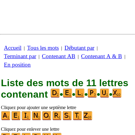
Accueil
Tous les mots
Débutant par
|
|
|
Terminant par
Contenant AB
Contenant A & B
|
|
|
En position
Liste des mots de 11 lettres
contenant
•
•
•
•
•
Cliquez pour ajouter une septième lettre
Cliquez pour enlever une lettre