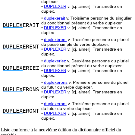
duplexer.
•
DUPLEXER
v. [cj. aimer]. Transmettre en
duplex.
•
duplexerait
v. Troisième personne du singulier
du conditionnel présent du verbe duplexer.
DUPLEX
ERAIT
•
DUPLEXER
v. [cj. aimer]. Transmettre en
duplex.
•
duplexèrent
v. Troisième personne du pluriel
du passé simple du verbe duplexer.
DUPLEX
ERENT
•
DUPLEXER
v. [cj. aimer]. Transmettre en
duplex.
•
duplexeriez
v. Deuxième personne du pluriel
du conditionnel présent du verbe duplexer.
DUPLEX
ERIEZ
•
DUPLEXER
v. [cj. aimer]. Transmettre en
duplex.
•
duplexerons
v. Première personne du pluriel
du futur du verbe duplexer.
DUPLEX
ERONS
•
DUPLEXER
v. [cj. aimer]. Transmettre en
duplex.
•
duplexeront
v. Troisième personne du pluriel
du futur du verbe duplexer.
DUPLEX
ERONT
•
DUPLEXER
v. [cj. aimer]. Transmettre en
duplex.
Liste conforme à la neuvième édition du dictionnaire officiel du