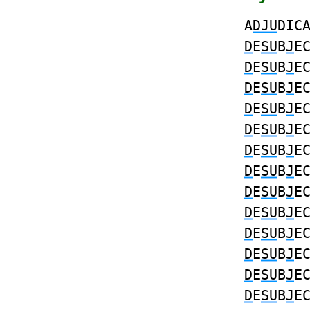
A
DJU
DIC
D
E
SU
B
J
E
D
E
SU
B
J
E
D
E
SU
B
J
E
D
E
SU
B
J
E
D
E
SU
B
J
E
D
E
SU
B
J
E
D
E
SU
B
J
E
D
E
SU
B
J
E
D
E
SU
B
J
E
D
E
SU
B
J
E
D
E
SU
B
J
E
D
E
SU
B
J
E
D
E
SU
B
J
E