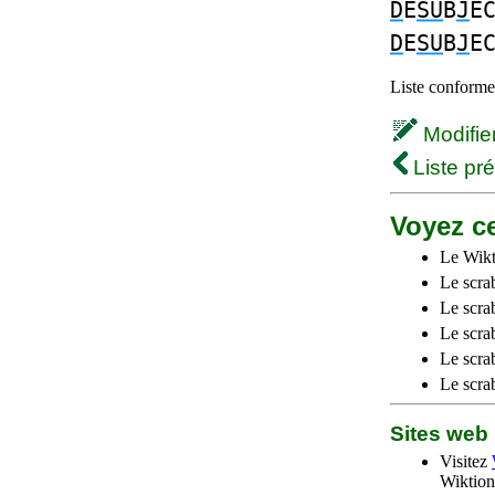
D
E
SU
B
J
E
D
E
SU
B
J
E
Liste conforme 
Modifier 
Liste pr
Voyez ce
Le Wikt
Le scra
Le scra
Le scrab
Le scra
Le scra
Sites we
Visitez
Wiktion