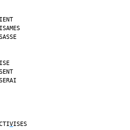
IENT
ISAMES
SASSE
ISE
SENT
SERAI
CTI
V
ISES