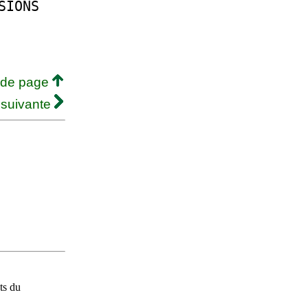
SIONS
 de page
 suivante
ts du