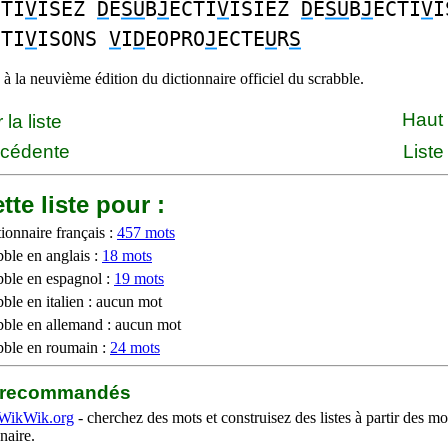
CTI
V
ISEZ
D
E
SU
B
J
ECTI
V
ISIEZ
D
E
SU
B
J
ECTI
V
I
CTI
V
ISONS
V
I
D
EOPRO
J
ECTE
U
R
S
à la neuvième édition du dictionnaire officiel du scrabble.
Haut
la liste
écédente
Liste
tte liste pour :
ionnaire français :
457 mots
bble en anglais :
18 mots
bble en espagnol :
19 mots
ble en italien : aucun mot
bble en allemand : aucun mot
bble en roumain :
24 mots
b recommandés
WikWik.org
- cherchez des mots et construisez des listes à partir des mo
naire.