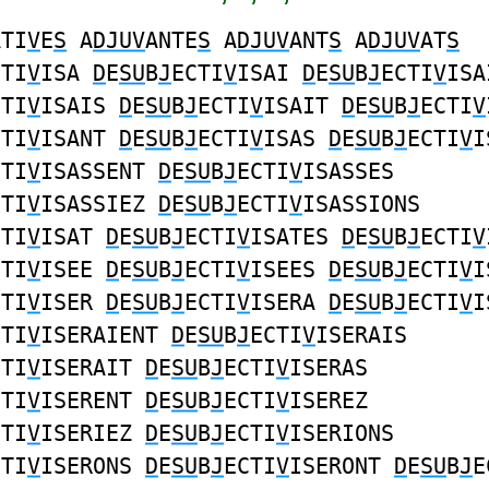
ATI
V
E
S
A
DJUV
ANTE
S
A
DJUV
ANT
S
A
DJUV
AT
S
CTI
V
ISA
D
E
SU
B
J
ECTI
V
ISAI
D
E
SU
B
J
ECTI
V
ISA
CTI
V
ISAIS
D
E
SU
B
J
ECTI
V
ISAIT
D
E
SU
B
J
ECTI
V
CTI
V
ISANT
D
E
SU
B
J
ECTI
V
ISAS
D
E
SU
B
J
ECTI
V
I
CTI
V
ISASSENT
D
E
SU
B
J
ECTI
V
ISASSES
CTI
V
ISASSIEZ
D
E
SU
B
J
ECTI
V
ISASSIONS
CTI
V
ISAT
D
E
SU
B
J
ECTI
V
ISATES
D
E
SU
B
J
ECTI
V
CTI
V
ISEE
D
E
SU
B
J
ECTI
V
ISEES
D
E
SU
B
J
ECTI
V
I
CTI
V
ISER
D
E
SU
B
J
ECTI
V
ISERA
D
E
SU
B
J
ECTI
V
I
CTI
V
ISERAIENT
D
E
SU
B
J
ECTI
V
ISERAIS
CTI
V
ISERAIT
D
E
SU
B
J
ECTI
V
ISERAS
CTI
V
ISERENT
D
E
SU
B
J
ECTI
V
ISEREZ
CTI
V
ISERIEZ
D
E
SU
B
J
ECTI
V
ISERIONS
CTI
V
ISERONS
D
E
SU
B
J
ECTI
V
ISERONT
D
E
SU
B
J
E