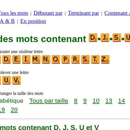
Tous les mots
Débutant par
Terminant par
Contenant
|
|
|
 A & B
En position
|
 des mots contenant
•
•
•
outer une sixième lettre
lever une lettre
anger la taille des mots
abétique
Tous par taille
8
9
10
13
14
19
20
2 mots contenant D, J, S, U et V