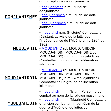
orthographique de donjuanisme.
•
donjuanismes
n.m. Pluriel de
donjuanisme.
•
don-juanismes
n.m. Pluriel de don-
DO
N
JU
ANIS
M
ES
juanisme.
•
don␣juanismes
n.m. Pluriel de don
juanisme.
•
moudjahid
n.m. (Histoire) Combattant,
résistant, activiste de la lutte pour
l’indépendance de l’Algérie entre 1954 et
1962.
MOUDJ
AHID
•
MOUDJAHID
(pl. MOUDJAHIDDIN,
MOUDJAHIDIN, MOUDJAHIDINE ou
MOUDJAHIDS) n.m. (= moudjahidine)
Combattant d’un groupe de libération
islamique.
•
MOUDJAHID
(pl. MOUDJAHIDDIN,
MOUDJAHIDIN, MOUDJAHIDINE ou
MOUDJ
AHIDDIN
MOUDJAHIDS) n.m. (= moudjahidine)
Combattant d’un groupe de libération
islamique.
•
moudjahidin
n.m. (Islam) Personne qui
combat au nom de la religion musulmane.
•
moudjahidin
n.m. (Maghreb) Combattant
MOUDJ
AHIDIN
et ancien combattant maghrébin de la
guerre d’Algérie et de luttes de