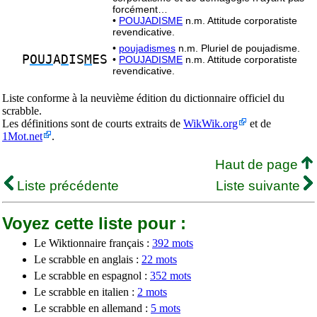
forcément…
•
POUJADISME
n.m. Attitude corporatiste
revendicative.
•
poujadismes
n.m. Pluriel de poujadisme.
P
OUJ
A
D
IS
M
ES
•
POUJADISME
n.m. Attitude corporatiste
revendicative.
Liste conforme à la neuvième édition du dictionnaire officiel du
scrabble.
Les définitions sont de courts extraits de
WikWik.org
et de
1Mot.net
.
Haut de page
Liste précédente
Liste suivante
Voyez cette liste pour :
Le Wiktionnaire français :
392 mots
Le scrabble en anglais :
22 mots
Le scrabble en espagnol :
352 mots
Le scrabble en italien :
2 mots
Le scrabble en allemand :
5 mots