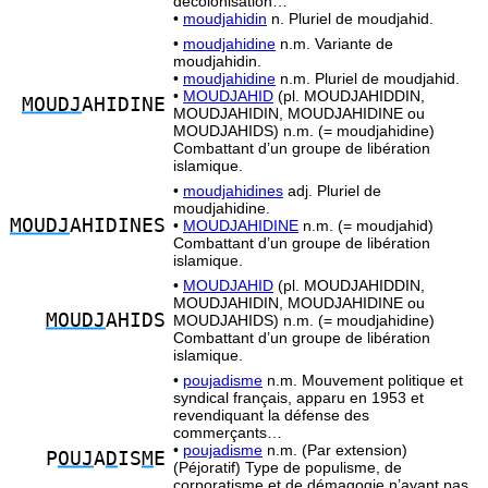
décolonisation…
•
moudjahidin
n. Pluriel de moudjahid.
•
moudjahidine
n.m. Variante de
moudjahidin.
•
moudjahidine
n.m. Pluriel de moudjahid.
•
MOUDJAHID
(pl. MOUDJAHIDDIN,
MOUDJ
AHIDINE
MOUDJAHIDIN, MOUDJAHIDINE ou
MOUDJAHIDS) n.m. (= moudjahidine)
Combattant d’un groupe de libération
islamique.
•
moudjahidines
adj. Pluriel de
moudjahidine.
MOUDJ
AHIDINES
•
MOUDJAHIDINE
n.m. (= moudjahid)
Combattant d’un groupe de libération
islamique.
•
MOUDJAHID
(pl. MOUDJAHIDDIN,
MOUDJAHIDIN, MOUDJAHIDINE ou
MOUDJ
AHIDS
MOUDJAHIDS) n.m. (= moudjahidine)
Combattant d’un groupe de libération
islamique.
•
poujadisme
n.m. Mouvement politique et
syndical français, apparu en 1953 et
revendiquant la défense des
commerçants…
•
poujadisme
n.m. (Par extension)
P
OUJ
A
D
IS
M
E
(Péjoratif) Type de populisme, de
corporatisme et de démagogie n’ayant pas