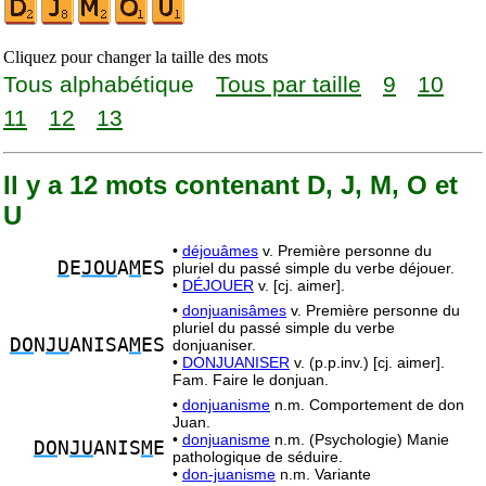
Cliquez pour changer la taille des mots
Tous alphabétique
Tous par taille
9
10
11
12
13
Il y a 12 mots contenant D, J, M, O et
U
•
déjouâmes
v. Première personne du
D
E
JOU
A
M
ES
pluriel du passé simple du verbe déjouer.
•
DÉJOUER
v. [cj. aimer].
•
donjuanisâmes
v. Première personne du
pluriel du passé simple du verbe
DO
N
JU
ANISA
M
ES
donjuaniser.
•
DONJUANISER
v. (p.p.inv.) [cj. aimer].
Fam. Faire le donjuan.
•
donjuanisme
n.m. Comportement de don
Juan.
•
donjuanisme
n.m. (Psychologie) Manie
DO
N
JU
ANIS
M
E
pathologique de séduire.
•
don-juanisme
n.m. Variante