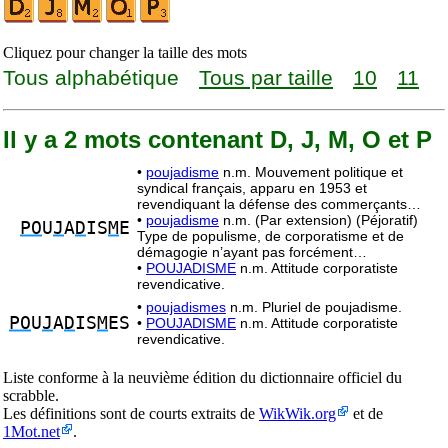
Cliquez pour changer la taille des mots
Tous alphabétique
Tous par taille
10
11
Il y a 2 mots contenant D, J, M, O et P
•
poujadisme
n.m. Mouvement politique et
syndical français, apparu en 1953 et
revendiquant la défense des commerçants…
•
poujadisme
n.m. (Par extension) (Péjoratif)
PO
U
J
A
D
IS
M
E
Type de populisme, de corporatisme et de
démagogie n’ayant pas forcément…
•
POUJADISME
n.m. Attitude corporatiste
revendicative.
•
poujadismes
n.m. Pluriel de poujadisme.
PO
U
J
A
D
IS
M
ES
•
POUJADISME
n.m. Attitude corporatiste
revendicative.
Liste conforme à la neuvième édition du dictionnaire officiel du
scrabble.
Les définitions sont de courts extraits de
WikWik.org
et de
1Mot.net
.