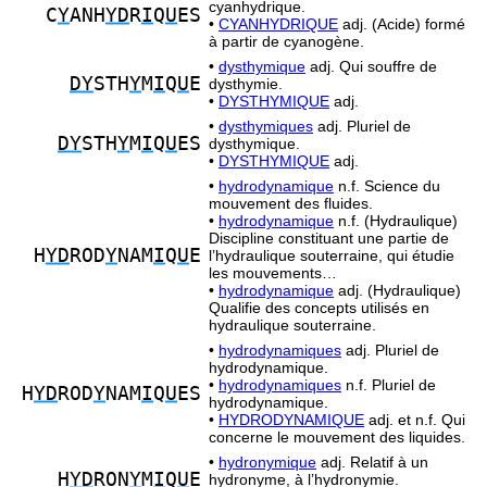
cyanhydrique.
C
Y
ANH
YD
R
I
Q
U
ES
•
CYANHYDRIQUE
adj. (Acide) formé
à partir de cyanogène.
•
dysthymique
adj. Qui souffre de
DY
STH
Y
M
I
Q
U
E
dysthymie.
•
DYSTHYMIQUE
adj.
•
dysthymiques
adj. Pluriel de
DY
STH
Y
M
I
Q
U
ES
dysthymique.
•
DYSTHYMIQUE
adj.
•
hydrodynamique
n.f. Science du
mouvement des fluides.
•
hydrodynamique
n.f. (Hydraulique)
Discipline constituant une partie de
H
YD
ROD
Y
NAM
I
Q
U
E
l’hydraulique souterraine, qui étudie
les mouvements…
•
hydrodynamique
adj. (Hydraulique)
Qualifie des concepts utilisés en
hydraulique souterraine.
•
hydrodynamiques
adj. Pluriel de
hydrodynamique.
•
hydrodynamiques
n.f. Pluriel de
H
YD
ROD
Y
NAM
I
Q
U
ES
hydrodynamique.
•
HYDRODYNAMIQUE
adj. et n.f. Qui
concerne le mouvement des liquides.
•
hydronymique
adj. Relatif à un
H
YD
RON
Y
M
I
Q
U
E
hydronyme, à l’hydronymie.