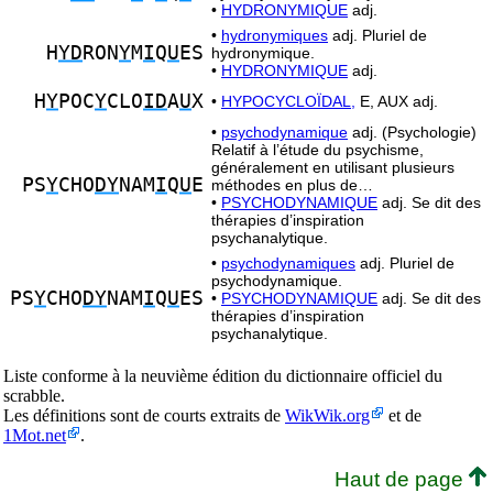
•
HYDRONYMIQUE
adj.
•
hydronymiques
adj. Pluriel de
H
YD
RON
Y
M
I
Q
U
ES
hydronymique.
•
HYDRONYMIQUE
adj.
H
Y
POC
Y
CLO
ID
A
U
X
•
HYPOCYCLOÏDAL,
E, AUX adj.
•
psychodynamique
adj. (Psychologie)
Relatif à l’étude du psychisme,
généralement en utilisant plusieurs
PS
Y
CHO
DY
NAM
I
Q
U
E
méthodes en plus de…
•
PSYCHODYNAMIQUE
adj. Se dit des
thérapies d’inspiration
psychanalytique.
•
psychodynamiques
adj. Pluriel de
psychodynamique.
PS
Y
CHO
DY
NAM
I
Q
U
ES
•
PSYCHODYNAMIQUE
adj. Se dit des
thérapies d’inspiration
psychanalytique.
Liste conforme à la neuvième édition du dictionnaire officiel du
scrabble.
Les définitions sont de courts extraits de
WikWik.org
et de
1Mot.net
.
Haut de page