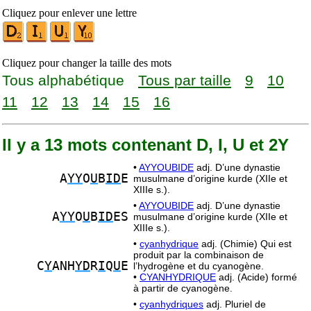
Cliquez pour enlever une lettre
Cliquez pour changer la taille des mots
Tous alphabétique
Tous par taille
9
10
11
12
13
14
15
16
Il y a 13 mots contenant D, I, U et 2Y
•
AYYOUBIDE
adj. D’une dynastie
A
YY
O
U
B
ID
E
musulmane d’origine kurde (XIIe et
XIIIe s.).
•
AYYOUBIDE
adj. D’une dynastie
A
YY
O
U
B
ID
ES
musulmane d’origine kurde (XIIe et
XIIIe s.).
•
cyanhydrique
adj. (Chimie) Qui est
produit par la combinaison de
C
Y
ANH
YD
R
I
Q
U
E
l’hydrogène et du cyanogène.
•
CYANHYDRIQUE
adj. (Acide) formé
à partir de cyanogène.
•
cyanhydriques
adj. Pluriel de