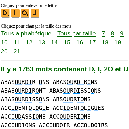
Cliquez pour enlever une lettre
Cliquez pour changer la taille des mots
Tous alphabétique
Tous par taille
7
8
9
10
11
12
13
14
15
16
17
18
19
20
21
Il y a 1763 mots contenant D, I, 2O et U
ABAS
OU
R
DI
RI
O
NS ABAS
OU
R
DI
R
O
NS
ABAS
OU
R
DI
R
O
NT ABAS
OU
R
DI
SSI
O
NS
ABAS
OU
R
DI
SS
O
NS ABS
OUD
R
IO
NS
ACC
ID
ENT
O
L
O
G
U
E ACC
ID
ENT
O
L
O
G
U
ES
ACC
OUD
ASS
IO
NS ACC
OUD
ER
IO
NS
ACC
OUDIO
NS ACC
OUDOI
R ACC
OUDOI
RS