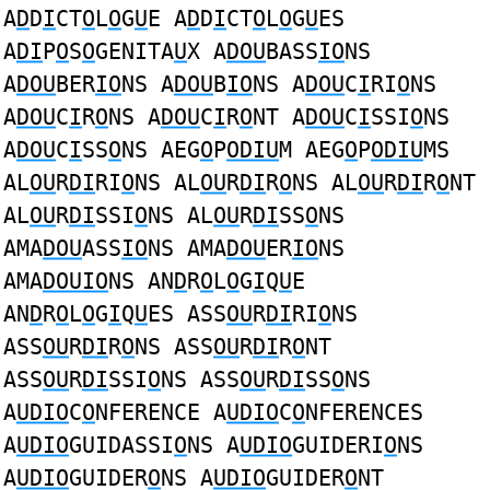
A
D
D
I
CT
O
L
O
G
U
E A
D
D
I
CT
O
L
O
G
U
ES
A
DI
P
O
S
O
GENITA
U
X A
DOU
BASS
IO
NS
A
DOU
BER
IO
NS A
DOU
B
IO
NS A
DOU
C
I
RI
O
NS
A
DOU
C
I
R
O
NS A
DOU
C
I
R
O
NT A
DOU
C
I
SSI
O
NS
A
DOU
C
I
SS
O
NS AEG
O
P
ODIU
M AEG
O
P
ODIU
MS
AL
OU
R
DI
RI
O
NS AL
OU
R
DI
R
O
NS AL
OU
R
DI
R
O
NT
AL
OU
R
DI
SSI
O
NS AL
OU
R
DI
SS
O
NS
AMA
DOU
ASS
IO
NS AMA
DOU
ER
IO
NS
AMA
DOUIO
NS AN
D
R
O
L
O
G
I
Q
U
E
AN
D
R
O
L
O
G
I
Q
U
ES ASS
OU
R
DI
RI
O
NS
ASS
OU
R
DI
R
O
NS ASS
OU
R
DI
R
O
NT
ASS
OU
R
DI
SSI
O
NS ASS
OU
R
DI
SS
O
NS
A
UDIO
C
O
NFERENCE A
UDIO
C
O
NFERENCES
A
UDIO
GUIDASSI
O
NS A
UDIO
GUIDERI
O
NS
A
UDIO
GUIDER
O
NS A
UDIO
GUIDER
O
NT