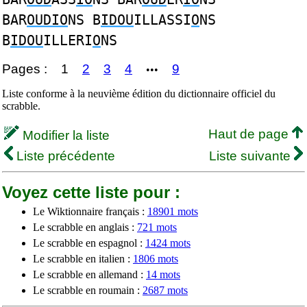
BAR
OUDIO
NS B
IDOU
ILLASSI
O
NS
B
IDOU
ILLERI
O
NS
Pages :
1
2
3
4
9
•••
Liste conforme à la neuvième édition du dictionnaire officiel du
scrabble.
Haut de page
Modifier la liste
Liste précédente
Liste suivante
Voyez cette liste pour :
Le Wiktionnaire français :
18901 mots
Le scrabble en anglais :
721 mots
Le scrabble en espagnol :
1424 mots
Le scrabble en italien :
1806 mots
Le scrabble en allemand :
14 mots
Le scrabble en roumain :
2687 mots