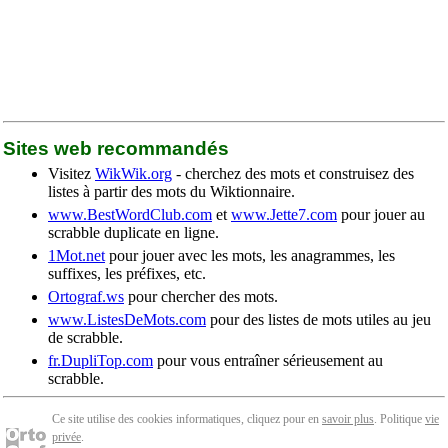
Sites web recommandés
Visitez
WikWik.org
- cherchez des mots et construisez des
listes à partir des mots du Wiktionnaire.
www.BestWordClub.com
et
www.Jette7.com
pour jouer au
scrabble duplicate en ligne.
1Mot.net
pour jouer avec les mots, les anagrammes, les
suffixes, les préfixes, etc.
Ortograf.ws
pour chercher des mots.
www.ListesDeMots.com
pour des listes de mots utiles au jeu
de scrabble.
fr.DupliTop.com
pour vous entraîner sérieusement au
scrabble.
Ce site utilise des cookies informatiques, cliquez pour en
savoir plus
. Politique
vie
privée
.