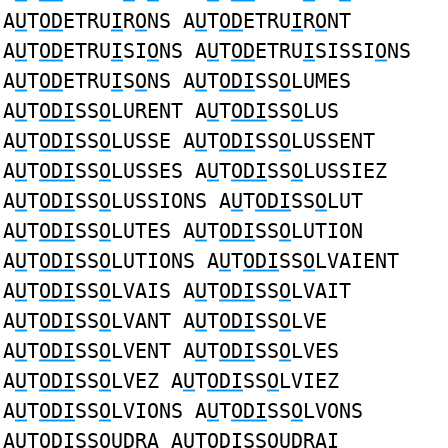
A
U
T
OD
ETRU
I
R
O
NS A
U
T
OD
ETRU
I
R
O
NT
A
U
T
OD
ETRU
I
SI
O
NS A
U
T
OD
ETRU
I
SISSI
O
NS
A
U
T
OD
ETRU
I
S
O
NS A
U
T
ODI
SS
O
LUMES
A
U
T
ODI
SS
O
LURENT A
U
T
ODI
SS
O
LUS
A
U
T
ODI
SS
O
LUSSE A
U
T
ODI
SS
O
LUSSENT
A
U
T
ODI
SS
O
LUSSES A
U
T
ODI
SS
O
LUSSIEZ
A
U
T
ODI
SS
O
LUSSIONS A
U
T
ODI
SS
O
LUT
A
U
T
ODI
SS
O
LUTES A
U
T
ODI
SS
O
LUTION
A
U
T
ODI
SS
O
LUTIONS A
U
T
ODI
SS
O
LVAIENT
A
U
T
ODI
SS
O
LVAIS A
U
T
ODI
SS
O
LVAIT
A
U
T
ODI
SS
O
LVANT A
U
T
ODI
SS
O
LVE
A
U
T
ODI
SS
O
LVENT A
U
T
ODI
SS
O
LVES
A
U
T
ODI
SS
O
LVEZ A
U
T
ODI
SS
O
LVIEZ
A
U
T
ODI
SS
O
LVIONS A
U
T
ODI
SS
O
LVONS
A
U
T
ODI
SS
O
UDRA A
U
T
ODI
SS
O
UDRAI