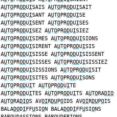
A
U
T
O
PR
OD
U
I
SAIS A
U
T
O
PR
OD
U
I
SAIT
A
U
T
O
PR
OD
U
I
SANT A
U
T
O
PR
OD
U
I
SE
A
U
T
O
PR
OD
U
I
SENT A
U
T
O
PR
OD
U
I
SES
A
U
T
O
PR
OD
U
I
SEZ A
U
T
O
PR
OD
U
I
SIEZ
A
U
T
O
PR
OD
U
I
SIMES A
U
T
O
PR
OD
U
I
SIONS
A
U
T
O
PR
OD
U
I
SIRENT A
U
T
O
PR
OD
U
I
SIS
A
U
T
O
PR
OD
U
I
SISSE A
U
T
O
PR
OD
U
I
SISSENT
A
U
T
O
PR
OD
U
I
SISSES A
U
T
O
PR
OD
U
I
SISSIEZ
A
U
T
O
PR
OD
U
I
SISSIONS A
U
T
O
PR
OD
U
I
SIT
A
U
T
O
PR
OD
U
I
SITES A
U
T
O
PR
OD
U
I
SONS
A
U
T
O
PR
OD
U
I
T A
U
T
O
PR
OD
U
I
TE
A
U
T
O
PR
OD
U
I
TES A
U
T
O
PR
OD
U
I
TS A
U
T
O
RA
DIO
A
U
T
O
RA
DIO
S AV
OI
R
DU
P
O
IDS AV
OI
R
DU
P
O
IS
BALA
DO
D
I
FF
U
SI
O
N BALA
DO
D
I
FF
U
SI
O
NS
BAR
OUD
ASS
IO
NS BAR
OUD
ER
IO
NS