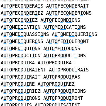
A
U
T
O
FEC
O
N
D
ERA
I
S A
U
T
O
FEC
O
N
D
ERA
I
T
A
U
T
O
FEC
O
N
D
ER
I
EZ A
U
T
O
FEC
O
N
D
ER
I
ONS
A
U
T
O
FEC
O
N
DI
EZ A
U
T
O
FEC
O
N
DI
ONS
A
U
T
O
ME
DI
CATI
O
N A
U
T
O
ME
DI
CATI
O
NS
A
U
T
O
ME
DI
QUASSI
O
NS A
U
T
O
ME
DI
QUERI
O
NS
A
U
T
O
ME
DI
QUER
O
NS A
U
T
O
ME
DI
QUER
O
NT
A
U
T
O
ME
DI
QUI
O
NS A
U
T
O
ME
DI
QU
O
NS
A
U
T
O
PR
OD
UCT
I
ON A
U
T
O
PR
OD
UCT
I
ONS
A
U
T
O
PR
OD
U
I
RA A
U
T
O
PR
OD
U
I
RAI
A
U
T
O
PR
OD
U
I
RAIENT A
U
T
O
PR
OD
U
I
RAIS
A
U
T
O
PR
OD
U
I
RAIT A
U
T
O
PR
OD
U
I
RAS
A
U
T
O
PR
OD
U
I
RE A
U
T
O
PR
OD
U
I
REZ
A
U
T
O
PR
OD
U
I
RIEZ A
U
T
O
PR
OD
U
I
RIONS
A
U
T
O
PR
OD
U
I
RONS A
U
T
O
PR
OD
U
I
RONT
A
U
T
O
PR
OD
U
I
S A
U
T
O
PR
OD
U
I
SAIENT