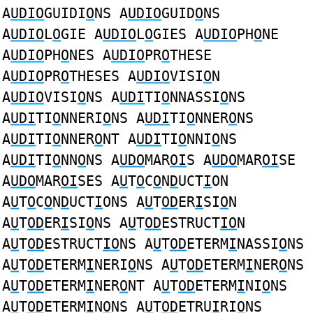
A
UDIO
GUIDI
O
NS A
UDIO
GUID
O
NS
A
UDIO
L
O
GIE A
UDIO
L
O
GIES A
UDIO
PH
O
NE
A
UDIO
PH
O
NES A
UDIO
PR
O
THESE
A
UDIO
PR
O
THESES A
UDIO
VISI
O
N
A
UDIO
VISI
O
NS A
UDI
TI
O
NNASSI
O
NS
A
UDI
TI
O
NNERI
O
NS A
UDI
TI
O
NNER
O
NS
A
UDI
TI
O
NNER
O
NT A
UDI
TI
O
NNI
O
NS
A
UDI
TI
O
NN
O
NS A
UDO
MAR
OI
S A
UDO
MAR
OI
SE
A
UDO
MAR
OI
SES A
U
T
O
C
O
N
D
UCT
I
ON
A
U
T
O
C
O
N
D
UCT
I
ONS A
U
T
OD
ER
I
SI
O
N
A
U
T
OD
ER
I
SI
O
NS A
U
T
OD
ESTRUCT
IO
N
A
U
T
OD
ESTRUCT
IO
NS A
U
T
OD
ETERM
I
NASSI
O
NS
A
U
T
OD
ETERM
I
NERI
O
NS A
U
T
OD
ETERM
I
NER
O
NS
A
U
T
OD
ETERM
I
NER
O
NT A
U
T
OD
ETERM
I
NI
O
NS
A
U
T
OD
ETERM
I
N
O
NS A
U
T
OD
ETRU
I
RI
O
NS