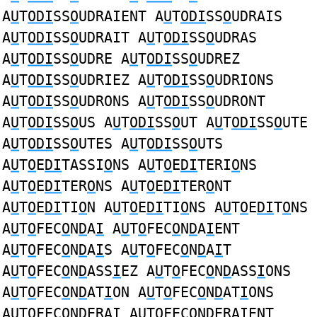
A
U
T
ODI
SS
O
UDRAIENT A
U
T
ODI
SS
O
UDRAIS
A
U
T
ODI
SS
O
UDRAIT A
U
T
ODI
SS
O
UDRAS
A
U
T
ODI
SS
O
UDRE A
U
T
ODI
SS
O
UDREZ
A
U
T
ODI
SS
O
UDRIEZ A
U
T
ODI
SS
O
UDRIONS
A
U
T
ODI
SS
O
UDRONS A
U
T
ODI
SS
O
UDRONT
A
U
T
ODI
SS
O
US A
U
T
ODI
SS
O
UT A
U
T
ODI
SS
O
UTE
A
U
T
ODI
SS
O
UTES A
U
T
ODI
SS
O
UTS
A
U
T
O
E
DI
TASSI
O
NS A
U
T
O
E
DI
TERI
O
NS
A
U
T
O
E
DI
TER
O
NS A
U
T
O
E
DI
TER
O
NT
A
U
T
O
E
DI
TI
O
N A
U
T
O
E
DI
TI
O
NS A
U
T
O
E
DI
T
O
NS
A
U
T
O
FEC
O
N
D
A
I
A
U
T
O
FEC
O
N
D
A
I
ENT
A
U
T
O
FEC
O
N
D
A
I
S A
U
T
O
FEC
O
N
D
A
I
T
A
U
T
O
FEC
O
N
D
ASS
I
EZ A
U
T
O
FEC
O
N
D
ASS
I
ONS
A
U
T
O
FEC
O
N
D
AT
I
ON A
U
T
O
FEC
O
N
D
AT
I
ONS
A
U
T
O
FEC
O
N
D
ERA
I
A
U
T
O
FEC
O
N
D
ERA
I
ENT