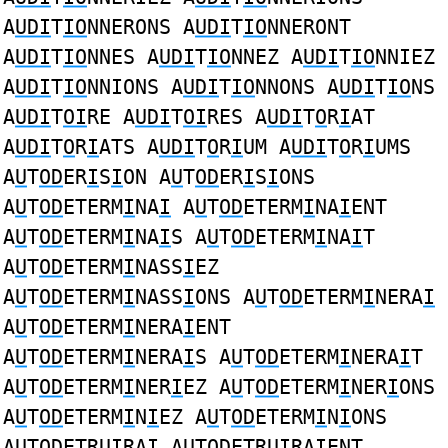
A
UDI
T
IO
NNERONS A
UDI
T
IO
NNERONT
A
UDI
T
IO
NNES A
UDI
T
IO
NNEZ A
UDI
T
IO
NNIEZ
A
UDI
T
IO
NNIONS A
UDI
T
IO
NNONS A
UDI
T
IO
NS
A
UDI
T
OI
RE A
UDI
T
OI
RES A
UDI
T
O
R
I
AT
A
UDI
T
O
R
I
ATS A
UDI
T
O
R
I
UM A
UDI
T
O
R
I
UMS
A
U
T
OD
ER
I
S
I
ON A
U
T
OD
ER
I
S
I
ONS
A
U
T
OD
ETERM
I
NA
I
A
U
T
OD
ETERM
I
NA
I
ENT
A
U
T
OD
ETERM
I
NA
I
S A
U
T
OD
ETERM
I
NA
I
T
A
U
T
OD
ETERM
I
NASS
I
EZ
A
U
T
OD
ETERM
I
NASS
I
ONS A
U
T
OD
ETERM
I
NERA
I
A
U
T
OD
ETERM
I
NERA
I
ENT
A
U
T
OD
ETERM
I
NERA
I
S A
U
T
OD
ETERM
I
NERA
I
T
A
U
T
OD
ETERM
I
NER
I
EZ A
U
T
OD
ETERM
I
NER
I
ONS
A
U
T
OD
ETERM
I
N
I
EZ A
U
T
OD
ETERM
I
N
I
ONS
A
U
T
OD
ETRU
I
RA
I
A
U
T
OD
ETRU
I
RA
I
ENT