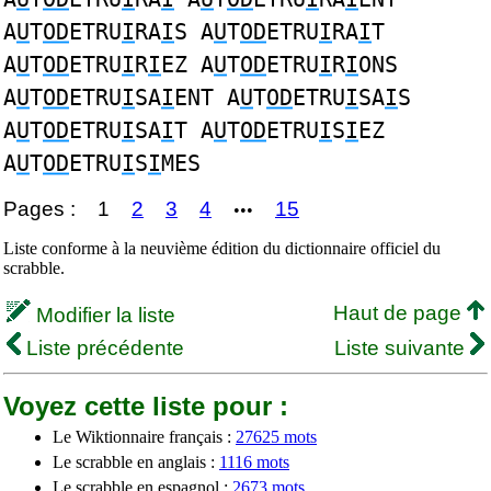
A
U
T
OD
ETRU
I
RA
I
S A
U
T
OD
ETRU
I
RA
I
T
A
U
T
OD
ETRU
I
R
I
EZ A
U
T
OD
ETRU
I
R
I
ONS
A
U
T
OD
ETRU
I
SA
I
ENT A
U
T
OD
ETRU
I
SA
I
S
A
U
T
OD
ETRU
I
SA
I
T A
U
T
OD
ETRU
I
S
I
EZ
A
U
T
OD
ETRU
I
S
I
MES
Pages :
1
2
3
4
15
•••
Liste conforme à la neuvième édition du dictionnaire officiel du
scrabble.
Haut de page
Modifier la liste
Liste précédente
Liste suivante
Voyez cette liste pour :
Le Wiktionnaire français :
27625 mots
Le scrabble en anglais :
1116 mots
Le scrabble en espagnol :
2673 mots