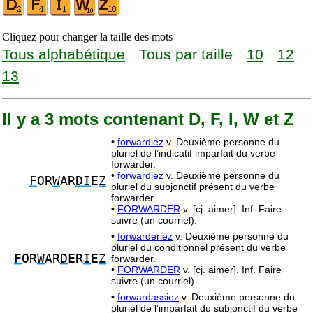
Cliquez pour changer la taille des mots
Tous alphabétique
Tous par taille
10
12
13
Il y a 3 mots contenant D, F, I, W et Z
•
forwardiez
v. Deuxième personne du
pluriel de l’indicatif imparfait du verbe
forwarder.
•
forwardiez
v. Deuxième personne du
F
OR
W
AR
DI
E
Z
pluriel du subjonctif présent du verbe
forwarder.
•
FORWARDER
v. [cj. aimer]. Inf. Faire
suivre (un courriel).
•
forwarderiez
v. Deuxième personne du
pluriel du conditionnel présent du verbe
F
OR
W
AR
D
ER
I
E
Z
forwarder.
•
FORWARDER
v. [cj. aimer]. Inf. Faire
suivre (un courriel).
•
forwardassiez
v. Deuxième personne du
pluriel de l’imparfait du subjonctif du verbe