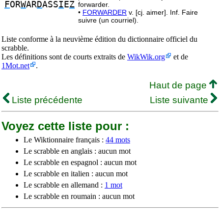
F
OR
W
AR
D
ASS
I
E
Z
forwarder.
•
FORWARDER
v. [cj. aimer]. Inf. Faire
suivre (un courriel).
Liste conforme à la neuvième édition du dictionnaire officiel du
scrabble.
Les définitions sont de courts extraits de
WikWik.org
et de
1Mot.net
.
Haut de page
Liste précédente
Liste suivante
Voyez cette liste pour :
Le Wiktionnaire français :
44 mots
Le scrabble en anglais : aucun mot
Le scrabble en espagnol : aucun mot
Le scrabble en italien : aucun mot
Le scrabble en allemand :
1 mot
Le scrabble en roumain : aucun mot