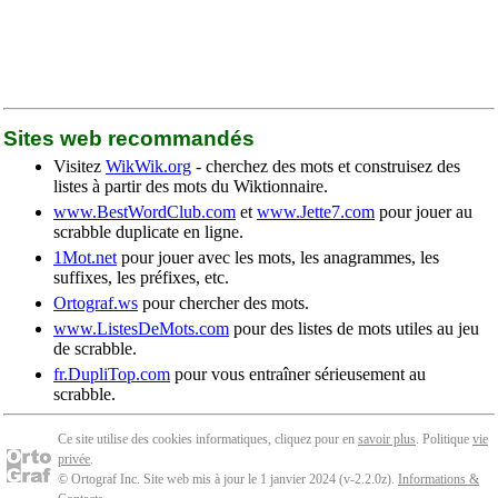
Sites web recommandés
Visitez
WikWik.org
- cherchez des mots et construisez des
listes à partir des mots du Wiktionnaire.
www.BestWordClub.com
et
www.Jette7.com
pour jouer au
scrabble duplicate en ligne.
1Mot.net
pour jouer avec les mots, les anagrammes, les
suffixes, les préfixes, etc.
Ortograf.ws
pour chercher des mots.
www.ListesDeMots.com
pour des listes de mots utiles au jeu
de scrabble.
fr.DupliTop.com
pour vous entraîner sérieusement au
scrabble.
Ce site utilise des cookies informatiques, cliquez pour en
savoir plus
. Politique
vie
privée
.
© Ortograf Inc. Site web mis à jour le 1 janvier 2024 (v-2.2.0
z
).
Informations &