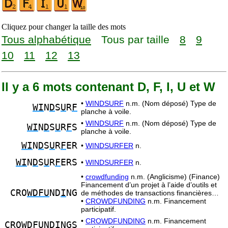
Cliquez pour changer la taille des mots
Tous alphabétique
Tous par taille
8
9
10
11
12
13
Il y a 6 mots contenant D, F, I, U et W
•
WINDSURF
n.m. (Nom déposé) Type de
WI
N
D
S
U
R
F
planche à voile.
•
WINDSURF
n.m. (Nom déposé) Type de
WI
N
D
S
U
R
F
S
planche à voile.
WI
N
D
S
U
R
F
ER
•
WINDSURFER
n.
WI
N
D
S
U
R
F
ERS
•
WINDSURFER
n.
•
crowdfunding
n.m. (Anglicisme) (Finance)
Financement d’un projet à l’aide d’outils et
CRO
WDFU
ND
I
NG
de méthodes de transactions financières…
•
CROWDFUNDING
n.m. Financement
participatif.
•
CROWDFUNDING
n.m. Financement
CRO
WDFU
ND
I
NGS