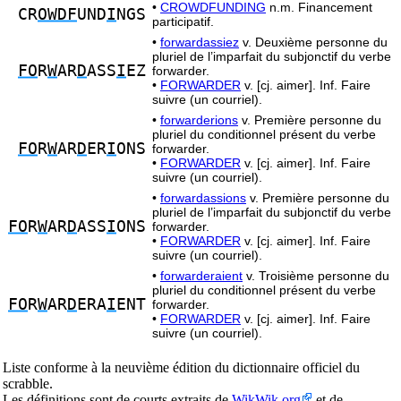
•
CROWDFUNDING
n.m. Financement
CR
OWDF
UND
I
NGS
participatif.
•
forwardassiez
v. Deuxième personne du
pluriel de l’imparfait du subjonctif du verbe
FO
R
W
AR
D
ASS
I
EZ
forwarder.
•
FORWARDER
v. [cj. aimer]. Inf. Faire
suivre (un courriel).
•
forwarderions
v. Première personne du
pluriel du conditionnel présent du verbe
FO
R
W
AR
D
ER
I
ONS
forwarder.
•
FORWARDER
v. [cj. aimer]. Inf. Faire
suivre (un courriel).
•
forwardassions
v. Première personne du
pluriel de l’imparfait du subjonctif du verbe
FO
R
W
AR
D
ASS
I
ONS
forwarder.
•
FORWARDER
v. [cj. aimer]. Inf. Faire
suivre (un courriel).
•
forwarderaient
v. Troisième personne du
pluriel du conditionnel présent du verbe
FO
R
W
AR
D
ERA
I
ENT
forwarder.
•
FORWARDER
v. [cj. aimer]. Inf. Faire
suivre (un courriel).
Liste conforme à la neuvième édition du dictionnaire officiel du
scrabble.
Les définitions sont de courts extraits de
WikWik.org
et de