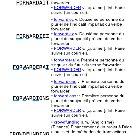
FO
R
W
AR
D
A
I
T
forwarder.
•
FORWARDER
v. [cj. aimer]. Inf. Faire
suivre (un courriel).
•
forwardiez
v. Deuxième personne du
pluriel de l’indicatif imparfait du verbe
forwarder.
•
forwardiez
v. Deuxième personne du
FO
R
W
AR
DI
EZ
pluriel du subjonctif présent du verbe
forwarder.
•
FORWARDER
v. [cj. aimer]. Inf. Faire
suivre (un courriel).
•
forwarderai
v. Première personne du
singulier du futur du verbe forwarder.
FO
R
W
AR
D
ERA
I
•
FORWARDER
v. [cj. aimer]. Inf. Faire
suivre (un courriel).
•
forwardions
v. Première personne du
pluriel de l’indicatif imparfait du verbe
forwarder.
•
forwardions
v. Première personne du
FO
R
W
AR
DI
ONS
pluriel du subjonctif présent du verbe
forwarder.
•
FORWARDER
v. [cj. aimer]. Inf. Faire
suivre (un courriel).
•
crowdfunding
n.m. (Anglicisme)
(Finance) Financement d’un projet à l’aide
d’outils et de méthodes de transactions
CR
OWDF
UND
I
NG