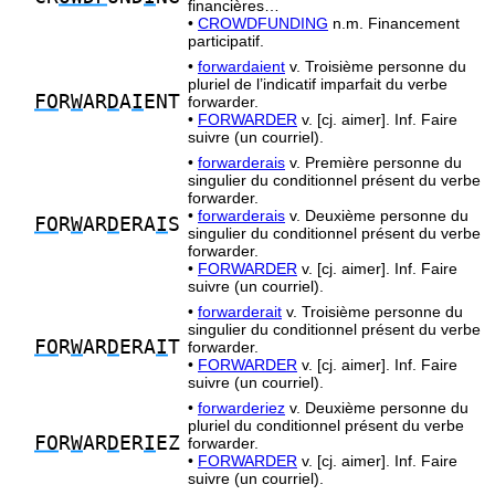
financières…
•
CROWDFUNDING
n.m. Financement
participatif.
•
forwardaient
v. Troisième personne du
pluriel de l’indicatif imparfait du verbe
FO
R
W
AR
D
A
I
ENT
forwarder.
•
FORWARDER
v. [cj. aimer]. Inf. Faire
suivre (un courriel).
•
forwarderais
v. Première personne du
singulier du conditionnel présent du verbe
forwarder.
•
forwarderais
v. Deuxième personne du
FO
R
W
AR
D
ERA
I
S
singulier du conditionnel présent du verbe
forwarder.
•
FORWARDER
v. [cj. aimer]. Inf. Faire
suivre (un courriel).
•
forwarderait
v. Troisième personne du
singulier du conditionnel présent du verbe
FO
R
W
AR
D
ERA
I
T
forwarder.
•
FORWARDER
v. [cj. aimer]. Inf. Faire
suivre (un courriel).
•
forwarderiez
v. Deuxième personne du
pluriel du conditionnel présent du verbe
FO
R
W
AR
D
ER
I
EZ
forwarder.
•
FORWARDER
v. [cj. aimer]. Inf. Faire
suivre (un courriel).