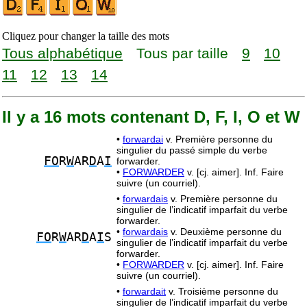
Cliquez pour changer la taille des mots
Tous alphabétique
Tous par taille
9
10
11
12
13
14
Il y a 16 mots contenant D, F, I, O et W
•
forwardai
v. Première personne du
singulier du passé simple du verbe
FO
R
W
AR
D
A
I
forwarder.
•
FORWARDER
v. [cj. aimer]. Inf. Faire
suivre (un courriel).
•
forwardais
v. Première personne du
singulier de l’indicatif imparfait du verbe
forwarder.
•
forwardais
v. Deuxième personne du
FO
R
W
AR
D
A
I
S
singulier de l’indicatif imparfait du verbe
forwarder.
•
FORWARDER
v. [cj. aimer]. Inf. Faire
suivre (un courriel).
•
forwardait
v. Troisième personne du
singulier de l’indicatif imparfait du verbe