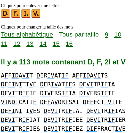
Cliquez pour enlever une lettre
Cliquez pour changer la taille des mots
Tous alphabétique
Tous par taille
9
10
11
12
13
14
15
16
Il y a 113 mots contenant D, F, 2I et V
A
F
F
ID
A
VI
T
D
ER
IV
AT
IF
A
F
F
ID
A
VI
TS
D
E
FI
N
I
TI
V
E
D
ER
IV
AT
IF
S
D
E
VI
TR
IF
IA
D
E
VI
TR
IF
IE
DIV
ERS
IF
IA
DIV
ERS
IF
IE
VI
N
DI
CATI
F
D
E
F
A
V
OR
I
SA
I
D
E
F
ECT
IVI
TE
D
E
FI
N
I
TI
V
ES
D
E
VI
TR
IF
IAI
D
E
VI
TR
IF
IAS
D
E
VI
TR
IF
IAT
D
E
VI
TR
IF
IEE
D
E
VI
TR
IF
IER
D
E
VI
TR
IF
IES
D
E
VI
TR
IF
IEZ
DIF
FRACT
IV
E