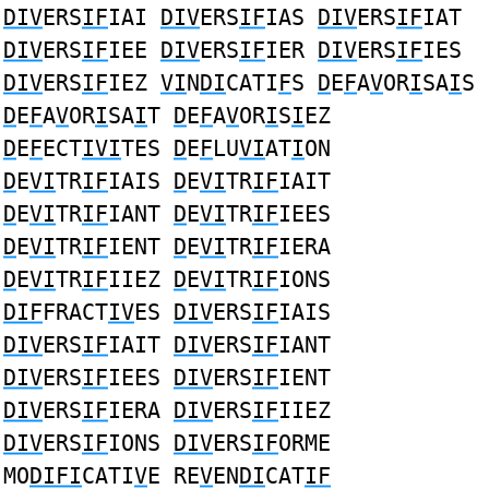
DIV
ERS
IF
IAI
DIV
ERS
IF
IAS
DIV
ERS
IF
IAT
DIV
ERS
IF
IEE
DIV
ERS
IF
IER
DIV
ERS
IF
IES
DIV
ERS
IF
IEZ
VI
N
DI
CATI
F
S
D
E
F
A
V
OR
I
SA
I
S
D
E
F
A
V
OR
I
SA
I
T
D
E
F
A
V
OR
I
S
I
EZ
D
E
F
ECT
IVI
TES
D
E
F
LU
VI
AT
I
ON
D
E
VI
TR
IF
IAIS
D
E
VI
TR
IF
IAIT
D
E
VI
TR
IF
IANT
D
E
VI
TR
IF
IEES
D
E
VI
TR
IF
IENT
D
E
VI
TR
IF
IERA
D
E
VI
TR
IF
IIEZ
D
E
VI
TR
IF
IONS
DIF
FRACT
IV
ES
DIV
ERS
IF
IAIS
DIV
ERS
IF
IAIT
DIV
ERS
IF
IANT
DIV
ERS
IF
IEES
DIV
ERS
IF
IENT
DIV
ERS
IF
IERA
DIV
ERS
IF
IIEZ
DIV
ERS
IF
IONS
DIV
ERS
IF
ORME
MO
DIFI
CATI
V
E RE
V
EN
DI
CAT
IF