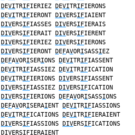
D
E
VI
TR
IF
IERIEZ
D
E
VI
TR
IF
IERONS
D
E
VI
TR
IF
IERONT
DIV
ERS
IF
IAIENT
DIV
ERS
IF
IASSES
DIV
ERS
IF
IERAIS
DIV
ERS
IF
IERAIT
DIV
ERS
IF
IERENT
DIV
ERS
IF
IERIEZ
DIV
ERS
IF
IERONS
DIV
ERS
IF
IERONT
D
E
F
A
V
OR
I
SASS
I
EZ
D
E
F
A
V
OR
I
SER
I
ONS
D
E
VI
TR
IF
IASSENT
D
E
VI
TR
IF
IASSIEZ
D
E
VI
TR
IF
ICATION
D
E
VI
TR
IF
IERIONS
DIV
ERS
IF
IASSENT
DIV
ERS
IF
IASSIEZ
DIV
ERS
IF
ICATION
DIV
ERS
IF
IERIONS
D
E
F
A
V
OR
I
SASS
I
ONS
D
E
F
A
V
OR
I
SERA
I
ENT
D
E
VI
TR
IF
IASSIONS
D
E
VI
TR
IF
ICATIONS
D
E
VI
TR
IF
IERAIENT
DIV
ERS
IF
IASSIONS
DIV
ERS
IF
ICATIONS
DIV
ERS
IF
IERAIENT