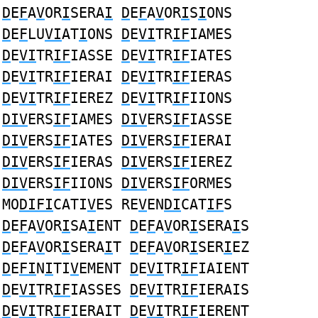
D
E
F
A
V
OR
I
SERA
I
D
E
F
A
V
OR
I
S
I
ONS
D
E
F
LU
VI
AT
I
ONS
D
E
VI
TR
IF
IAMES
D
E
VI
TR
IF
IASSE
D
E
VI
TR
IF
IATES
D
E
VI
TR
IF
IERAI
D
E
VI
TR
IF
IERAS
D
E
VI
TR
IF
IEREZ
D
E
VI
TR
IF
IIONS
DIV
ERS
IF
IAMES
DIV
ERS
IF
IASSE
DIV
ERS
IF
IATES
DIV
ERS
IF
IERAI
DIV
ERS
IF
IERAS
DIV
ERS
IF
IEREZ
DIV
ERS
IF
IIONS
DIV
ERS
IF
ORMES
MO
DIFI
CATI
V
ES RE
V
EN
DI
CAT
IF
S
D
E
F
A
V
OR
I
SA
I
ENT
D
E
F
A
V
OR
I
SERA
I
S
D
E
F
A
V
OR
I
SERA
I
T
D
E
F
A
V
OR
I
SER
I
EZ
D
E
FI
N
I
TI
V
EMENT
D
E
VI
TR
IF
IAIENT
D
E
VI
TR
IF
IASSES
D
E
VI
TR
IF
IERAIS
D
E
VI
TR
IF
IERAIT
D
E
VI
TR
IF
IERENT