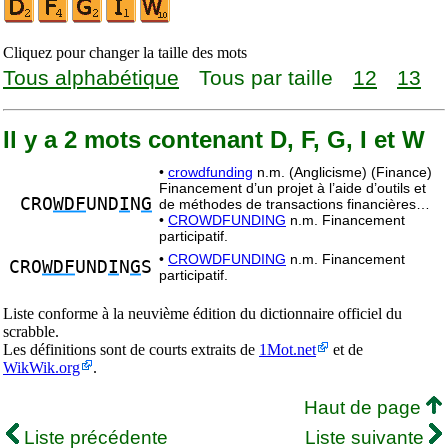
Cliquez pour changer la taille des mots
Tous alphabétique
Tous par taille
12
13
Il y a 2 mots contenant D, F, G, I et W
•
crowdfunding
n.m. (Anglicisme) (Finance)
Financement d’un projet à l’aide d’outils et
CRO
WDF
UND
I
N
G
de méthodes de transactions financières…
•
CROWDFUNDING
n.m. Financement
participatif.
•
CROWDFUNDING
n.m. Financement
CRO
WDF
UND
I
N
G
S
participatif.
Liste conforme à la neuvième édition du dictionnaire officiel du
scrabble.
Les définitions sont de courts extraits de
1Mot.net
et de
WikWik.org
.
Haut de page
Liste précédente
Liste suivante