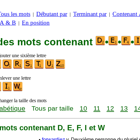
Tous les mots
Débutant par
Terminant par
Contenant
|
|
|
 A & B
En position
|
 des mots contenant
•
•
•
outer une sixième lettre
lever une lettre
anger la taille des mots
abétique
Tous par taille
10
11
12
13
1
1 mots contenant D, E, F, I et W
•
forwardiez
v. Deuxième personne du pluriel de