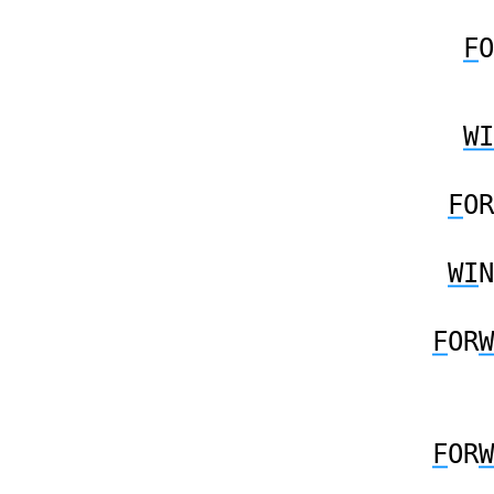
F
O
WI
F
OR
WI
N
F
OR
W
F
OR
W