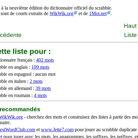
à la neuvième édition du dictionnaire officiel du scrabble.
 sont de courts extraits de
WikWik.org
et de
1Mot.net
.
Haut
écédente
Liste
tte liste pour :
ionnaire français :
402 mots
bble en anglais :
109 mots
bble en espagnol : aucun mot
ble en italien :
2 mots
bble en allemand :
39 mots
bble en roumain :
4 mots
b recommandés
WikWik.org
- cherchez des mots et construisez des listes à partir des mo
naire.
stWordClub.com
et
www.Jette7.com
pour jouer au scrabble duplicate 
t
pour jouer avec les mots, les anagrammes, les suffixes, les préfixes, et