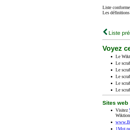
Liste conforme 
Les définitions
Liste pr
Voyez ce
Le Wikt
Le scra
Le scra
Le scrab
Le scra
Le scra
Sites we
Visitez
Wiktion
www.Be
1Mot.ne