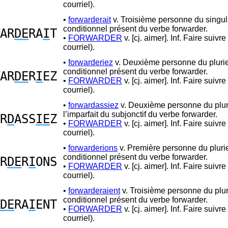
courriel).
•
forwarderait
v. Troisième personne du singul
conditionnel présent du verbe forwarder.
AR
DE
RA
I
T
•
FORWARDER
v. [cj. aimer]. Inf. Faire suivre
courriel).
•
forwarderiez
v. Deuxième personne du plurie
conditionnel présent du verbe forwarder.
AR
DE
R
I
EZ
•
FORWARDER
v. [cj. aimer]. Inf. Faire suivre
courriel).
•
forwardassiez
v. Deuxième personne du plur
l’imparfait du subjonctif du verbe forwarder.
R
D
ASS
IE
Z
•
FORWARDER
v. [cj. aimer]. Inf. Faire suivre
courriel).
•
forwarderions
v. Première personne du pluri
conditionnel présent du verbe forwarder.
R
DE
R
I
ONS
•
FORWARDER
v. [cj. aimer]. Inf. Faire suivre
courriel).
•
forwarderaient
v. Troisième personne du plur
conditionnel présent du verbe forwarder.
DE
RA
I
ENT
•
FORWARDER
v. [cj. aimer]. Inf. Faire suivre
courriel).