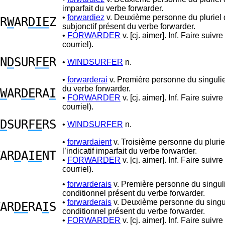
imparfait du verbe forwarder.
•
forwardiez
v. Deuxième personne du pluriel 
R
W
AR
DIE
Z
subjonctif présent du verbe forwarder.
•
FORWARDER
v. [cj. aimer]. Inf. Faire suivre
courriel).
N
D
SUR
FE
R
•
WINDSURFER
n.
•
forwarderai
v. Première personne du singulie
du verbe forwarder.
W
AR
DE
RA
I
•
FORWARDER
v. [cj. aimer]. Inf. Faire suivre
courriel).
D
SUR
FE
RS
•
WINDSURFER
n.
•
forwardaient
v. Troisième personne du plurie
l’indicatif imparfait du verbe forwarder.
AR
D
A
IE
NT
•
FORWARDER
v. [cj. aimer]. Inf. Faire suivre
courriel).
•
forwarderais
v. Première personne du singul
conditionnel présent du verbe forwarder.
•
forwarderais
v. Deuxième personne du singu
AR
DE
RA
I
S
conditionnel présent du verbe forwarder.
•
FORWARDER
v. [cj. aimer]. Inf. Faire suivre