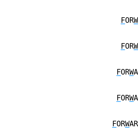
F
OR
W
F
OR
W
F
OR
W
A
F
OR
W
A
F
OR
W
AR