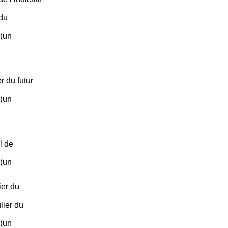
du
 (un
r du futur
 (un
l de
 (un
ier du
lier du
 (un