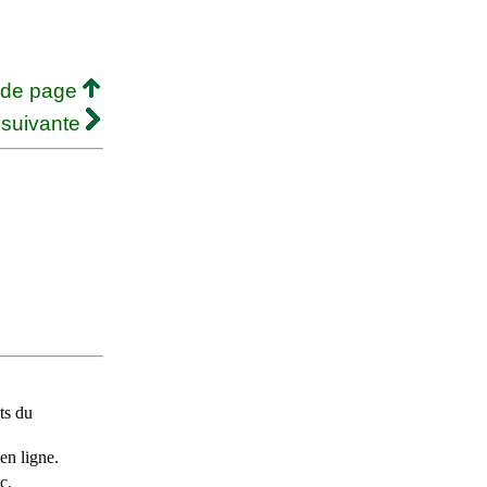
 de page
 suivante
ts du
en ligne.
c.