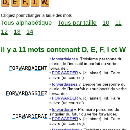
Cliquez pour changer la taille des mots
Tous alphabétique
Tous par taille
10
11
12
13
14
Il y a 11 mots contenant D, E, F, I et W
•
forwardaient
v. Troisième personne du
pluriel de l’indicatif imparfait du verbe
F
OR
W
AR
D
A
IE
NT
forwarder.
•
FORWARDER
v. [cj. aimer]. Inf. Faire
suivre (un courriel).
•
forwardassiez
v. Deuxième personne du
pluriel de l’imparfait du subjonctif du verbe
F
OR
W
AR
D
ASS
IE
Z
forwarder.
•
FORWARDER
v. [cj. aimer]. Inf. Faire
suivre (un courriel).
•
forwarderai
v. Première personne du
singulier du futur du verbe forwarder.
F
OR
W
AR
DE
RA
I
•
FORWARDER
v. [cj. aimer]. Inf. Faire
suivre (un courriel).