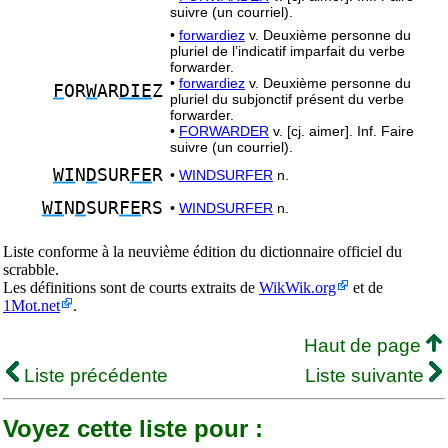
suivre (un courriel).
•
forwardiez
v. Deuxième personne du
pluriel de l’indicatif imparfait du verbe
forwarder.
•
forwardiez
v. Deuxième personne du
F
OR
W
AR
DIE
Z
pluriel du subjonctif présent du verbe
forwarder.
•
FORWARDER
v. [cj. aimer]. Inf. Faire
suivre (un courriel).
WI
N
D
SUR
FE
R
•
WINDSURFER
n.
WI
N
D
SUR
FE
RS
•
WINDSURFER
n.
Liste conforme à la neuvième édition du dictionnaire officiel du
scrabble.
Les définitions sont de courts extraits de
WikWik.org
et de
1Mot.net
.
Haut de page
Liste précédente
Liste suivante
Voyez cette liste pour :