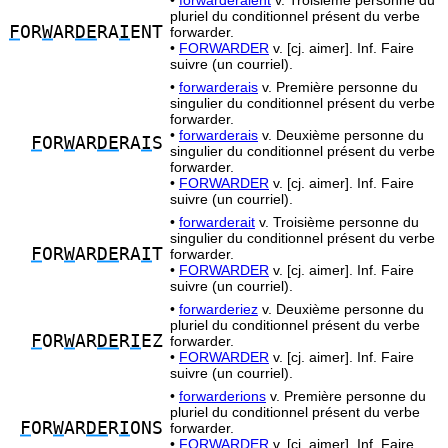
•
forwarderaient
v. Troisième personne du
pluriel du conditionnel présent du verbe
F
OR
W
AR
DE
RA
I
ENT
forwarder.
•
FORWARDER
v. [cj. aimer]. Inf. Faire
suivre (un courriel).
•
forwarderais
v. Première personne du
singulier du conditionnel présent du verbe
forwarder.
•
forwarderais
v. Deuxième personne du
F
OR
W
AR
DE
RA
I
S
singulier du conditionnel présent du verbe
forwarder.
•
FORWARDER
v. [cj. aimer]. Inf. Faire
suivre (un courriel).
•
forwarderait
v. Troisième personne du
singulier du conditionnel présent du verbe
F
OR
W
AR
DE
RA
I
T
forwarder.
•
FORWARDER
v. [cj. aimer]. Inf. Faire
suivre (un courriel).
•
forwarderiez
v. Deuxième personne du
pluriel du conditionnel présent du verbe
F
OR
W
AR
DE
R
I
EZ
forwarder.
•
FORWARDER
v. [cj. aimer]. Inf. Faire
suivre (un courriel).
•
forwarderions
v. Première personne du
pluriel du conditionnel présent du verbe
F
OR
W
AR
DE
R
I
ONS
forwarder.
•
FORWARDER
v. [cj. aimer]. Inf. Faire