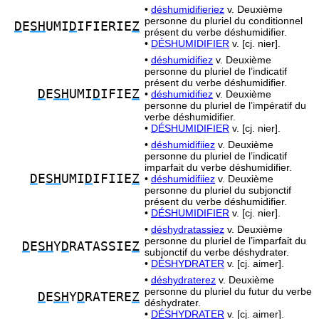
•
déshumidifieriez
v. Deuxième
personne du pluriel du conditionnel
D
E
SH
UMI
D
IFIERIE
Z
présent du verbe déshumidifier.
•
DÉSHUMIDIFIER
v. [cj. nier].
•
déshumidifiez
v. Deuxième
personne du pluriel de l’indicatif
présent du verbe déshumidifier.
D
E
SH
UMI
D
IFIE
Z
•
déshumidifiez
v. Deuxième
personne du pluriel de l’impératif du
verbe déshumidifier.
•
DÉSHUMIDIFIER
v. [cj. nier].
•
déshumidifiiez
v. Deuxième
personne du pluriel de l’indicatif
imparfait du verbe déshumidifier.
D
E
SH
UMI
D
IFIIE
Z
•
déshumidifiiez
v. Deuxième
personne du pluriel du subjonctif
présent du verbe déshumidifier.
•
DÉSHUMIDIFIER
v. [cj. nier].
•
déshydratassiez
v. Deuxième
personne du pluriel de l’imparfait du
D
E
SH
Y
D
RATASSIE
Z
subjonctif du verbe déshydrater.
•
DÉSHYDRATER
v. [cj. aimer].
•
déshydraterez
v. Deuxième
personne du pluriel du futur du verbe
D
E
SH
Y
D
RATERE
Z
déshydrater.
•
DÉSHYDRATER
v. [cj. aimer].