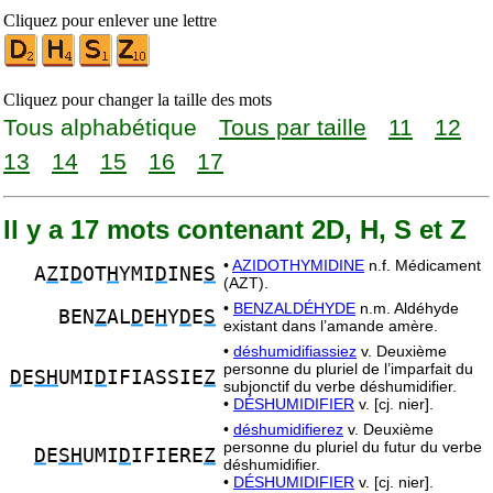
Cliquez pour enlever une lettre
Cliquez pour changer la taille des mots
Tous alphabétique
Tous par taille
11
12
13
14
15
16
17
Il y a 17 mots contenant 2D, H, S et Z
•
AZIDOTHYMIDINE
n.f. Médicament
A
Z
I
D
OT
H
YMI
D
INE
S
(AZT).
•
BENZALDÉHYDE
n.m. Aldéhyde
BEN
Z
AL
D
E
H
Y
D
E
S
existant dans l’amande amère.
•
déshumidifiassiez
v. Deuxième
personne du pluriel de l’imparfait du
D
E
SH
UMI
D
IFIASSIE
Z
subjonctif du verbe déshumidifier.
•
DÉSHUMIDIFIER
v. [cj. nier].
•
déshumidifierez
v. Deuxième
personne du pluriel du futur du verbe
D
E
SH
UMI
D
IFIERE
Z
déshumidifier.
•
DÉSHUMIDIFIER
v. [cj. nier].