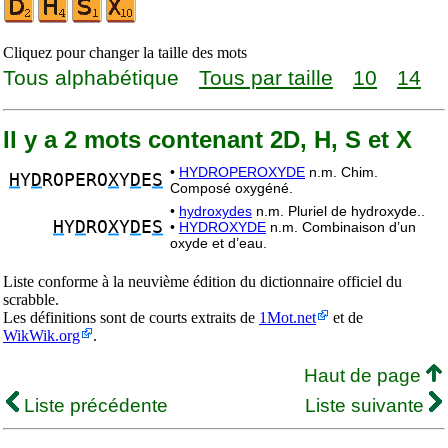
Cliquez pour changer la taille des mots
Tous alphabétique
Tous par taille
10
14
Il y a 2 mots contenant 2D, H, S et X
•
HYDROPEROXYDE
n.m. Chim.
H
Y
D
ROPERO
X
Y
D
E
S
Composé oxygéné.
•
hydroxydes
n.m. Pluriel de hydroxyde..
H
Y
D
RO
X
Y
D
E
S
•
HYDROXYDE
n.m. Combinaison d’un
oxyde et d’eau.
Liste conforme à la neuvième édition du dictionnaire officiel du
scrabble.
Les définitions sont de courts extraits de
1Mot.net
et de
WikWik.org
.
Haut de page
Liste précédente
Liste suivante