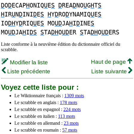
D
O
D
ECAP
H
ONIQ
U
E
S
D
REA
D
NO
U
G
H
T
S
H
IR
U
N
D
INI
D
E
S
H
Y
D
RO
D
YNAMIQ
U
E
S
IO
DH
Y
D
RIQ
U
E
S
MO
UD
JA
H
I
D
INE
S
MO
UD
JA
H
I
DS
S
TA
DH
O
UD
ER
S
TA
DH
O
UD
ERS
Liste conforme à la neuvième édition du dictionnaire officiel du
scrabble.
Haut de page
Modifier la liste
Liste précédente
Liste suivante
Voyez cette liste pour :
Le Wiktionnaire français :
1309 mots
Le scrabble en anglais :
178 mots
Le scrabble en espagnol :
224 mots
Le scrabble en italien :
113 mots
Le scrabble en allemand :
23 mots
Le scrabble en roumain :
57 mots