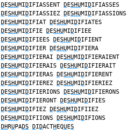
D
E
SHU
MI
D
IFIASSENT
D
E
SHU
MI
D
IFIASSES
D
E
SHU
MI
D
IFIASSIEZ
D
E
SHU
MI
D
IFIASSIONS
D
E
SHU
MI
D
IFIAT
D
E
SHU
MI
D
IFIATES
D
E
SHU
MI
D
IFIE
D
E
SHU
MI
D
IFIEE
D
E
SHU
MI
D
IFIEES
D
E
SHU
MI
D
IFIENT
D
E
SHU
MI
D
IFIER
D
E
SHU
MI
D
IFIERA
D
E
SHU
MI
D
IFIERAI
D
E
SHU
MI
D
IFIERAIENT
D
E
SHU
MI
D
IFIERAIS
D
E
SHU
MI
D
IFIERAIT
D
E
SHU
MI
D
IFIERAS
D
E
SHU
MI
D
IFIERENT
D
E
SHU
MI
D
IFIEREZ
D
E
SHU
MI
D
IFIERIEZ
D
E
SHU
MI
D
IFIERIONS
D
E
SHU
MI
D
IFIERONS
D
E
SHU
MI
D
IFIERONT
D
E
SHU
MI
D
IFIES
D
E
SHU
MI
D
IFIEZ
D
E
SHU
MI
D
IFIIEZ
D
E
SHU
MI
D
IFIIONS
D
E
SHU
MI
D
IFIONS
DH
R
U
PA
DS
D
I
D
ACT
H
EQ
U
E
S