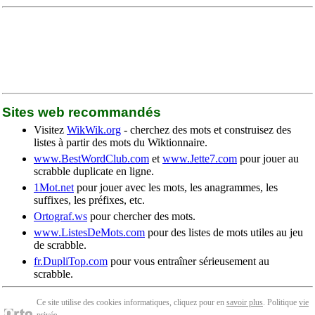
Sites web recommandés
Visitez
WikWik.org
- cherchez des mots et construisez des
listes à partir des mots du Wiktionnaire.
www.BestWordClub.com
et
www.Jette7.com
pour jouer au
scrabble duplicate en ligne.
1Mot.net
pour jouer avec les mots, les anagrammes, les
suffixes, les préfixes, etc.
Ortograf.ws
pour chercher des mots.
www.ListesDeMots.com
pour des listes de mots utiles au jeu
de scrabble.
fr.DupliTop.com
pour vous entraîner sérieusement au
scrabble.
Ce site utilise des cookies informatiques, cliquez pour en
savoir plus
. Politique
vie