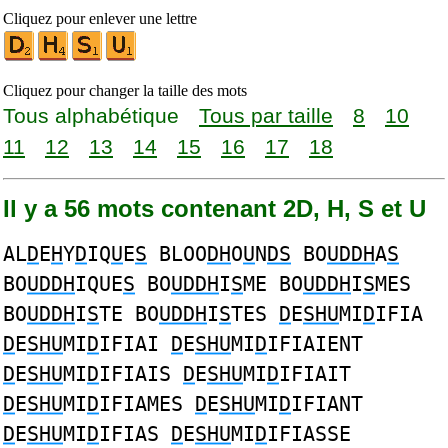
Cliquez pour enlever une lettre
Cliquez pour changer la taille des mots
Tous alphabétique
Tous par taille
8
10
11
12
13
14
15
16
17
18
Il y a 56 mots contenant 2D, H, S et U
AL
D
E
H
Y
D
IQ
U
E
S
BLOO
DH
O
U
N
DS
BO
UDDH
A
S
BO
UDDH
IQUE
S
BO
UDDH
I
S
ME BO
UDDH
I
S
MES
BO
UDDH
I
S
TE BO
UDDH
I
S
TES
D
E
SHU
MI
D
IFIA
D
E
SHU
MI
D
IFIAI
D
E
SHU
MI
D
IFIAIENT
D
E
SHU
MI
D
IFIAIS
D
E
SHU
MI
D
IFIAIT
D
E
SHU
MI
D
IFIAMES
D
E
SHU
MI
D
IFIANT
D
E
SHU
MI
D
IFIAS
D
E
SHU
MI
D
IFIASSE