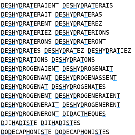
D
E
SH
Y
D
RA
T
ERAIENT
D
E
SH
Y
D
RA
T
ERAIS
D
E
SH
Y
D
RA
T
ERAIT
D
E
SH
Y
D
RA
T
ERAS
D
E
SH
Y
D
RA
T
ERENT
D
E
SH
Y
D
RA
T
EREZ
D
E
SH
Y
D
RA
T
ERIEZ
D
E
SH
Y
D
RA
T
ERIONS
D
E
SH
Y
D
RA
T
ERONS
D
E
SH
Y
D
RA
T
ERONT
D
E
SH
Y
D
RA
T
ES
D
E
SH
Y
D
RA
T
EZ
D
E
SH
Y
D
RA
T
IEZ
D
E
SH
Y
D
RA
T
IONS
D
E
SH
Y
D
RA
T
ONS
D
E
SH
Y
D
ROGENAIEN
T
D
E
SH
Y
D
ROGENAI
T
D
E
SH
Y
D
ROGENAN
T
D
E
SH
Y
D
ROGENASSEN
T
D
E
SH
Y
D
ROGENA
T
D
E
SH
Y
D
ROGENA
T
ES
D
E
SH
Y
D
ROGENEN
T
D
E
SH
Y
D
ROGENERAIEN
T
D
E
SH
Y
D
ROGENERAI
T
D
E
SH
Y
D
ROGENEREN
T
D
E
SH
Y
D
ROGENERON
T
D
I
D
AC
TH
EQUE
S
D
JI
H
A
D
I
ST
E
D
JI
H
A
D
I
ST
ES
D
O
D
ECAP
H
ONI
ST
E
D
O
D
ECAP
H
ONI
ST
ES