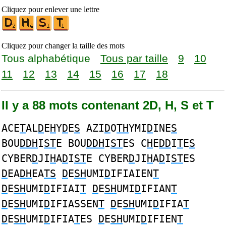
Cliquez pour enlever une lettre
Cliquez pour changer la taille des mots
Tous alphabétique
Tous par taille
9
10
11
12
13
14
15
16
17
18
Il y a 88 mots contenant 2D, H, S et T
ACE
T
AL
D
E
H
Y
D
E
S
AZI
D
O
TH
YMI
D
INE
S
BOU
DDH
I
ST
E BOU
DDH
I
ST
ES C
H
E
DD
I
T
E
S
CYBER
D
JI
H
A
D
I
ST
E CYBER
D
JI
H
A
D
I
ST
ES
D
EA
DH
EA
TS
D
E
SH
UMI
D
IFIAIEN
T
D
E
SH
UMI
D
IFIAI
T
D
E
SH
UMI
D
IFIAN
T
D
E
SH
UMI
D
IFIASSEN
T
D
E
SH
UMI
D
IFIA
T
D
E
SH
UMI
D
IFIA
T
ES
D
E
SH
UMI
D
IFIEN
T