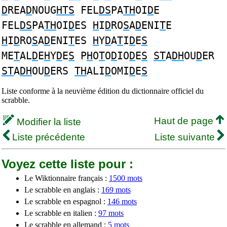
D
REA
D
NOUG
HTS
FEL
DS
PA
TH
OI
D
E
FEL
DS
PA
TH
OI
D
ES
H
I
D
RO
S
A
D
ENI
T
E
H
I
D
RO
S
A
D
ENI
T
ES
H
Y
D
A
T
I
D
E
S
ME
T
AL
D
E
H
Y
D
E
S
P
H
O
T
O
D
IO
D
E
S
ST
A
DH
OU
D
ER
ST
A
DH
OU
D
ERS
TH
ALI
D
OMI
D
E
S
Liste conforme à la neuvième édition du dictionnaire officiel du
scrabble.
Haut de page
Modifier la liste
Liste précédente
Liste suivante
Voyez cette liste pour :
Le Wiktionnaire français :
1500 mots
Le scrabble en anglais :
169 mots
Le scrabble en espagnol :
146 mots
Le scrabble en italien :
97 mots
Le scrabble en allemand :
5 mots