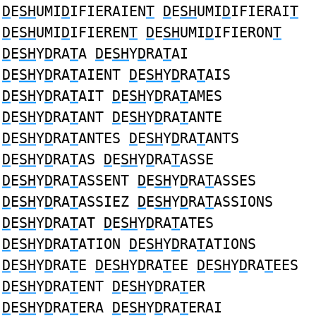
D
E
SH
UMI
D
IFIERAIEN
T
D
E
SH
UMI
D
IFIERAI
T
D
E
SH
UMI
D
IFIEREN
T
D
E
SH
UMI
D
IFIERON
T
D
E
SH
Y
D
RA
T
A
D
E
SH
Y
D
RA
T
AI
D
E
SH
Y
D
RA
T
AIENT
D
E
SH
Y
D
RA
T
AIS
D
E
SH
Y
D
RA
T
AIT
D
E
SH
Y
D
RA
T
AMES
D
E
SH
Y
D
RA
T
ANT
D
E
SH
Y
D
RA
T
ANTE
D
E
SH
Y
D
RA
T
ANTES
D
E
SH
Y
D
RA
T
ANTS
D
E
SH
Y
D
RA
T
AS
D
E
SH
Y
D
RA
T
ASSE
D
E
SH
Y
D
RA
T
ASSENT
D
E
SH
Y
D
RA
T
ASSES
D
E
SH
Y
D
RA
T
ASSIEZ
D
E
SH
Y
D
RA
T
ASSIONS
D
E
SH
Y
D
RA
T
AT
D
E
SH
Y
D
RA
T
ATES
D
E
SH
Y
D
RA
T
ATION
D
E
SH
Y
D
RA
T
ATIONS
D
E
SH
Y
D
RA
T
E
D
E
SH
Y
D
RA
T
EE
D
E
SH
Y
D
RA
T
EES
D
E
SH
Y
D
RA
T
ENT
D
E
SH
Y
D
RA
T
ER
D
E
SH
Y
D
RA
T
ERA
D
E
SH
Y
D
RA
T
ERAI