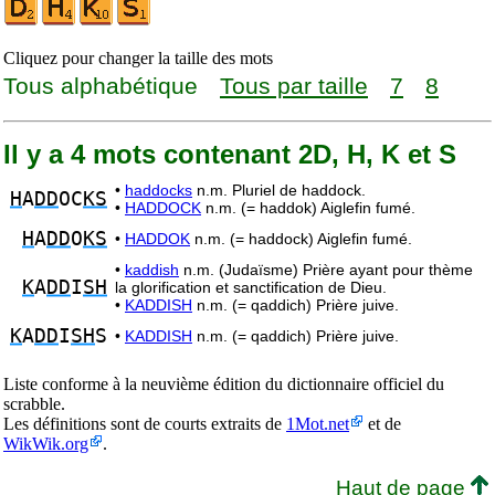
Cliquez pour changer la taille des mots
Tous alphabétique
Tous par taille
7
8
Il y a 4 mots contenant 2D, H, K et S
•
haddocks
n.m. Pluriel de haddock.
H
A
DD
OC
KS
•
HADDOCK
n.m. (= haddok) Aiglefin fumé.
H
A
DD
O
KS
•
HADDOK
n.m. (= haddock) Aiglefin fumé.
•
kaddish
n.m. (Judaïsme) Prière ayant pour thème
K
A
DD
I
SH
la glorification et sanctification de Dieu.
•
KADDISH
n.m. (= qaddich) Prière juive.
K
A
DD
I
SH
S
•
KADDISH
n.m. (= qaddich) Prière juive.
Liste conforme à la neuvième édition du dictionnaire officiel du
scrabble.
Les définitions sont de courts extraits de
1Mot.net
et de
WikWik.org
.
Haut de page