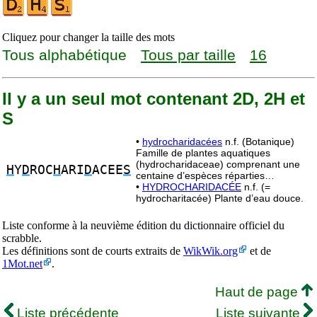
Cliquez pour changer la taille des mots
Tous alphabétique
Tous par taille
16
Il y a un seul mot contenant 2D, 2H et
S
•
hydrocharidacées
n.f. (Botanique)
Famille de plantes aquatiques
(hydrocharidaceae) comprenant une
H
Y
D
ROC
H
ARI
D
ACEE
S
centaine d’espèces réparties…
•
HYDROCHARIDACÉE
n.f. (=
hydrocharitacée) Plante d’eau douce.
Liste conforme à la neuvième édition du dictionnaire officiel du
scrabble.
Les définitions sont de courts extraits de
WikWik.org
et de
1Mot.net
.
Haut de page
Liste précédente
Liste suivante