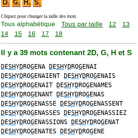
Cliquez pour changer la taille des mots
Tous alphabétique
Tous par taille
12
13
14
15
16
17
18
Il y a 39 mots contenant 2D, G, H et S
D
E
SH
Y
D
RO
G
ENA
D
E
SH
Y
D
RO
G
ENAI
D
E
SH
Y
D
RO
G
ENAIENT
D
E
SH
Y
D
RO
G
ENAIS
D
E
SH
Y
D
RO
G
ENAIT
D
E
SH
Y
D
RO
G
ENAMES
D
E
SH
Y
D
RO
G
ENANT
D
E
SH
Y
D
RO
G
ENAS
D
E
SH
Y
D
RO
G
ENASSE
D
E
SH
Y
D
RO
G
ENASSENT
D
E
SH
Y
D
RO
G
ENASSES
D
E
SH
Y
D
RO
G
ENASSIEZ
D
E
SH
Y
D
RO
G
ENASSIONS
D
E
SH
Y
D
RO
G
ENAT
D
E
SH
Y
D
RO
G
ENATES
D
E
SH
Y
D
RO
G
ENE