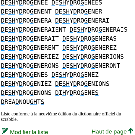
D
E
SH
Y
D
RO
G
ENEE
D
E
SH
Y
D
RO
G
ENEES
D
E
SH
Y
D
RO
G
ENENT
D
E
SH
Y
D
RO
G
ENER
D
E
SH
Y
D
RO
G
ENERA
D
E
SH
Y
D
RO
G
ENERAI
D
E
SH
Y
D
RO
G
ENERAIENT
D
E
SH
Y
D
RO
G
ENERAIS
D
E
SH
Y
D
RO
G
ENERAIT
D
E
SH
Y
D
RO
G
ENERAS
D
E
SH
Y
D
RO
G
ENERENT
D
E
SH
Y
D
RO
G
ENEREZ
D
E
SH
Y
D
RO
G
ENERIEZ
D
E
SH
Y
D
RO
G
ENERIONS
D
E
SH
Y
D
RO
G
ENERONS
D
E
SH
Y
D
RO
G
ENERONT
D
E
SH
Y
D
RO
G
ENES
D
E
SH
Y
D
RO
G
ENEZ
D
E
SH
Y
D
RO
G
ENIEZ
D
E
SH
Y
D
RO
G
ENIONS
D
E
SH
Y
D
RO
G
ENONS
D
I
H
Y
D
RO
G
ENE
S
D
REA
D
NOU
GH
T
S
Liste conforme à la neuvième édition du dictionnaire officiel du
scrabble.
Haut de page
Modifier la liste