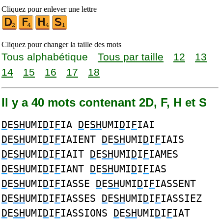
Cliquez pour enlever une lettre
Cliquez pour changer la taille des mots
Tous alphabétique
Tous par taille
12
13
14
15
16
17
18
Il y a 40 mots contenant 2D, F, H et S
D
E
SH
UMI
D
I
F
IA
D
E
SH
UMI
D
I
F
IAI
D
E
SH
UMI
D
I
F
IAIENT
D
E
SH
UMI
D
I
F
IAIS
D
E
SH
UMI
D
I
F
IAIT
D
E
SH
UMI
D
I
F
IAMES
D
E
SH
UMI
D
I
F
IANT
D
E
SH
UMI
D
I
F
IAS
D
E
SH
UMI
D
I
F
IASSE
D
E
SH
UMI
D
I
F
IASSENT
D
E
SH
UMI
D
I
F
IASSES
D
E
SH
UMI
D
I
F
IASSIEZ
D
E
SH
UMI
D
I
F
IASSIONS
D
E
SH
UMI
D
I
F
IAT