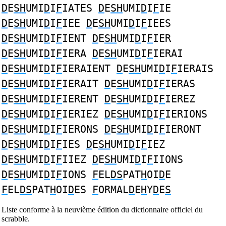
D
E
SH
UMI
D
I
F
IATES
D
E
SH
UMI
D
I
F
IE
D
E
SH
UMI
D
I
F
IEE
D
E
SH
UMI
D
I
F
IEES
D
E
SH
UMI
D
I
F
IENT
D
E
SH
UMI
D
I
F
IER
D
E
SH
UMI
D
I
F
IERA
D
E
SH
UMI
D
I
F
IERAI
D
E
SH
UMI
D
I
F
IERAIENT
D
E
SH
UMI
D
I
F
IERAIS
D
E
SH
UMI
D
I
F
IERAIT
D
E
SH
UMI
D
I
F
IERAS
D
E
SH
UMI
D
I
F
IERENT
D
E
SH
UMI
D
I
F
IEREZ
D
E
SH
UMI
D
I
F
IERIEZ
D
E
SH
UMI
D
I
F
IERIONS
D
E
SH
UMI
D
I
F
IERONS
D
E
SH
UMI
D
I
F
IERONT
D
E
SH
UMI
D
I
F
IES
D
E
SH
UMI
D
I
F
IEZ
D
E
SH
UMI
D
I
F
IIEZ
D
E
SH
UMI
D
I
F
IIONS
D
E
SH
UMI
D
I
F
IONS
F
EL
DS
PAT
H
OI
D
E
F
EL
DS
PAT
H
OI
D
ES
F
ORMAL
D
E
H
Y
D
E
S
Liste conforme à la neuvième édition du dictionnaire officiel du
scrabble.