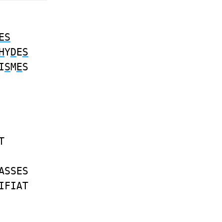
ES
H
Y
D
E
S
I
S
M
E
S
T
ASSES
IFIAT