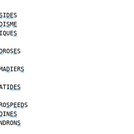
S
I
DE
S
D
I
S
M
E
IQUE
S
D
ROS
E
S
MA
D
IER
S
ATI
DES
RO
S
P
E
E
D
S
D
IN
ES
NDRON
S