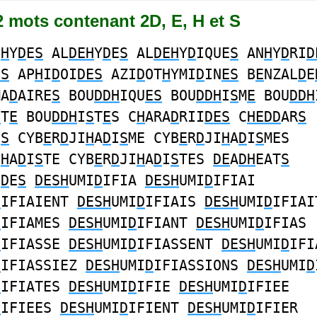
92 mots contenant 2D, E, H et S
E
H
Y
D
E
S
AL
DEH
Y
D
E
S
AL
DEH
Y
D
IQUE
S
AN
H
Y
D
RI
D
ES
AP
H
I
D
OI
DES
AZI
D
OT
H
YMI
D
IN
ES
B
E
NZAL
D
E
MA
D
AIRE
S
BOU
DDH
IQU
ES
BOU
DDH
I
S
M
E
BOU
DDH
S
T
E
BOU
DDH
I
S
T
E
S C
H
ARA
D
RII
DES
C
HEDD
AR
S
E
S
CYB
E
R
D
JI
H
A
D
I
S
ME CYB
E
R
D
JI
H
A
D
I
S
MES
I
H
A
D
I
S
TE CYB
E
R
D
JI
H
A
D
I
S
TES
DE
A
DH
EAT
S
I
D
E
S
DESH
UMI
D
IFIA
DESH
UMI
D
IFIAI
D
IFIAIENT
DESH
UMI
D
IFIAIS
DESH
UMI
D
IFIAI
D
IFIAMES
DESH
UMI
D
IFIANT
DESH
UMI
D
IFIAS
D
IFIASSE
DESH
UMI
D
IFIASSENT
DESH
UMI
D
IFI
D
IFIASSIEZ
DESH
UMI
D
IFIASSIONS
DESH
UMI
D
D
IFIATES
DESH
UMI
D
IFIE
DESH
UMI
D
IFIEE
D
IFIEES
DESH
UMI
D
IFIENT
DESH
UMI
D
IFIER