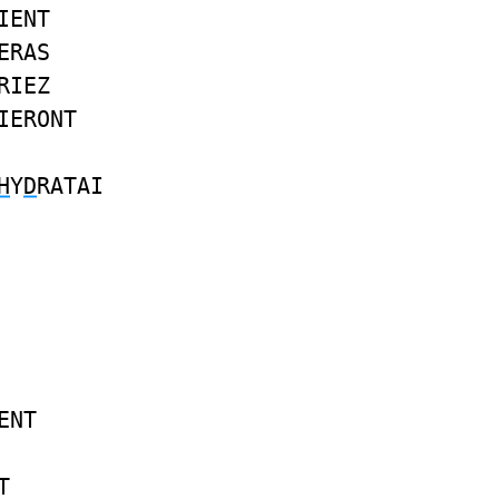
IENT
ERAS
RIEZ
IERONT
H
Y
D
RATAI
ENT
T