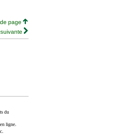
 de page
 suivante
ts du
en ligne.
c.