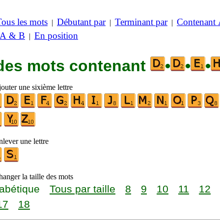
Tous les mots
Débutant par
Terminant par
Contenant
|
|
|
 A & B
En position
|
 des mots contenant
•
•
•
outer une sixième lettre
lever une lettre
anger la taille des mots
abétique
Tous par taille
8
9
10
11
12
17
18