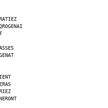
RATIEZ
D
ROGENAI
T
ASSES
GENAT
IENT
ERAS
RIEZ
NERONT