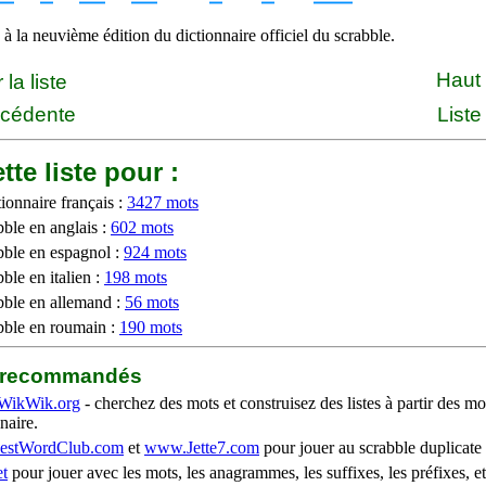
à la neuvième édition du dictionnaire officiel du scrabble.
Haut
la liste
écédente
Liste
tte liste pour :
ionnaire français :
3427 mots
bble en anglais :
602 mots
bble en espagnol :
924 mots
ble en italien :
198 mots
bble en allemand :
56 mots
bble en roumain :
190 mots
b recommandés
WikWik.org
- cherchez des mots et construisez des listes à partir des mo
naire.
stWordClub.com
et
www.Jette7.com
pour jouer au scrabble duplicate 
t
pour jouer avec les mots, les anagrammes, les suffixes, les préfixes, et