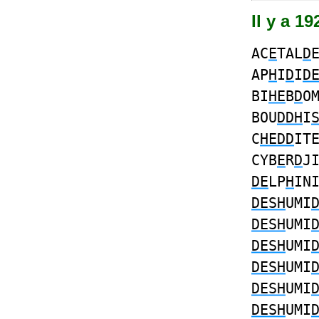
Il y a 1
AC
E
TAL
D
AP
H
I
D
I
D
BI
HE
B
D
O
BOU
DDH
I
C
HEDD
IT
CYB
E
R
D
J
DE
LP
H
IN
DESH
UMI
DESH
UMI
DESH
UMI
DESH
UMI
DESH
UMI
DESH
UMI