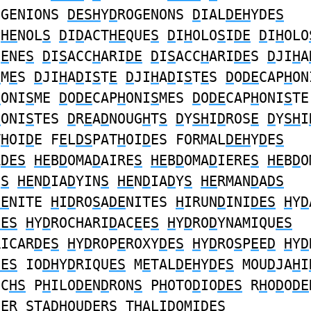
OGENIONS
DESH
Y
D
ROGENONS
D
IAL
DEH
YDE
S
P
HE
NOL
S
D
I
D
ACT
HE
QUE
S
D
I
H
OLO
S
I
DE
D
I
H
OLO
G
E
NE
S
D
I
S
ACC
H
ARI
DE
D
I
S
ACC
H
ARI
DE
S
D
JI
H
A
S
M
E
S
D
JI
H
A
D
I
S
T
E
D
JI
H
A
D
I
S
T
E
S
D
O
DE
CAP
H
ON
H
ONI
S
ME
D
O
DE
CAP
H
ONI
S
MES
D
O
DE
CAP
H
ONI
S
TE
H
ONI
S
TES
D
R
E
A
D
NOUG
H
T
S
D
Y
SH
I
D
ROS
E
D
Y
SH
I
T
H
OI
D
E F
E
L
DS
PAT
H
OI
D
ES FORMAL
DEH
Y
D
E
S
A
DES
HE
B
D
OMA
D
AIRE
S
HE
B
D
OMA
D
IERE
S
HE
B
D
O
I
S
HE
N
D
IA
D
YIN
S
HE
N
D
IA
D
Y
S
HE
RMAN
D
A
DS
DE
NITE
H
I
D
RO
S
A
DE
NITES
H
IRUN
D
INI
DES
H
Y
D
DES
H
Y
D
ROCHARI
D
AC
E
E
S
H
Y
D
RO
D
YNAMIQU
ES
RICAR
D
E
S
H
Y
D
ROP
E
ROXY
D
E
S
H
Y
D
RO
S
P
E
E
D
H
Y
D
DES
IO
DH
Y
D
RIQU
ES
M
E
TAL
D
E
H
Y
D
E
S
MOU
D
JA
H
I
OC
HS
P
H
ILO
DE
N
D
RON
S
P
H
OTO
D
IO
DES
R
H
O
D
O
DE
DE
R
S
TA
DH
OU
DE
RS T
H
ALI
D
OMI
DES