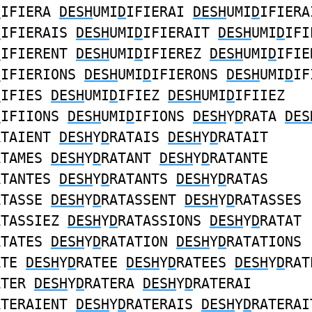
D
IFIERA
DESH
UMI
D
IFIERAI
DESH
UMI
D
IFIERA
D
IFIERAIS
DESH
UMI
D
IFIERAIT
DESH
UMI
D
IFI
D
IFIERENT
DESH
UMI
D
IFIEREZ
DESH
UMI
D
IFIE
D
IFIERIONS
DESH
UMI
D
IFIERONS
DESH
UMI
D
IF
D
IFIES
DESH
UMI
D
IFIEZ
DESH
UMI
D
IFIIEZ
D
IFIIONS
DESH
UMI
D
IFIONS
DESH
Y
D
RATA
DES
ATAIENT
DESH
Y
D
RATAIS
DESH
Y
D
RATAIT
ATAMES
DESH
Y
D
RATANT
DESH
Y
D
RATANTE
ATANTES
DESH
Y
D
RATANTS
DESH
Y
D
RATAS
ATASSE
DESH
Y
D
RATASSENT
DESH
Y
D
RATASSES
ATASSIEZ
DESH
Y
D
RATASSIONS
DESH
Y
D
RATAT
ATATES
DESH
Y
D
RATATION
DESH
Y
D
RATATIONS
ATE
DESH
Y
D
RATEE
DESH
Y
D
RATEES
DESH
Y
D
RAT
ATER
DESH
Y
D
RATERA
DESH
Y
D
RATERAI
ATERAIENT
DESH
Y
D
RATERAIS
DESH
Y
D
RATERAI