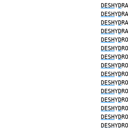
DESH
Y
D
R
DESH
Y
D
R
DESH
Y
D
R
DESH
Y
D
R
DESH
Y
D
R
DESH
Y
D
R
DESH
Y
D
R
DESH
Y
D
R
DESH
Y
D
R
DESH
Y
D
R
DESH
Y
D
R
DESH
Y
D
R
DESH
Y
D
R
DESH
Y
D
R
DESH
Y
D
R