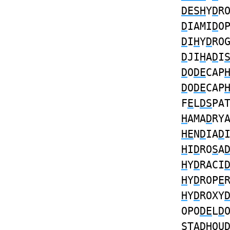
DESH
Y
D
R
D
IAMI
D
O
D
I
H
Y
D
RO
D
JI
H
A
D
I
D
O
DE
CAP
D
O
DE
CAP
F
E
L
DS
PA
H
AMA
D
RY
HE
N
D
IA
D
H
I
D
RO
S
A
H
Y
D
RACI
H
Y
D
ROP
E
H
Y
D
ROXY
OPO
DE
L
D
S
TA
DH
OU