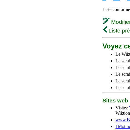
Liste conforme 
Modifier 
Liste pr
Voyez ce
Le Wikt
Le scra
Le scra
Le scrab
Le scra
Le scra
Sites we
Visitez
Wiktion
www.Be
1Mot.ne