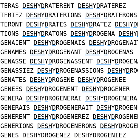
ATERAS
DESH
Y
D
RATERENT
DESH
Y
D
RATEREZ
ATERIEZ
DESH
Y
D
RATERIONS
DESH
Y
D
RATERONS
ATERONT
DESH
Y
D
RATES
DESH
Y
D
RATEZ
DESH
Y
D
ATIONS
DESH
Y
D
RATONS
DESH
Y
D
ROGENA
DESH
Y
OGENAIENT
DESH
Y
D
ROGENAIS
DESH
Y
D
ROGENAI
OGENAMES
DESH
Y
D
ROGENANT
DESH
Y
D
ROGENAS
OGENASSE
DESH
Y
D
ROGENASSENT
DESH
Y
D
ROGEN
OGENASSIEZ
DESH
Y
D
ROGENASSIONS
DESH
Y
D
RO
OGENATES
DESH
Y
D
ROGENE
DESH
Y
D
ROGENEE
OGENEES
DESH
Y
D
ROGENENT
DESH
Y
D
ROGENER
OGENERA
DESH
Y
D
ROGENERAI
DESH
Y
D
ROGENERA
OGENERAIS
DESH
Y
D
ROGENERAIT
DESH
Y
D
ROGEN
OGENERENT
DESH
Y
D
ROGENEREZ
DESH
Y
D
ROGENE
OGENERIONS
DESH
Y
D
ROGENERONS
DESH
Y
D
ROGE
OGENES
DESH
Y
D
ROGENEZ
DESH
Y
D
ROGENIEZ