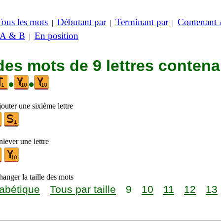
Tous les mots
Débutant par
Terminant par
Contenant
|
|
|
 A & B
En position
|
des mots de 9 lettres contena
•
•
outer une sixième lettre
lever une lettre
anger la taille des mots
abétique
Tous par taille
9
10
11
12
13