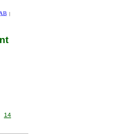
 AB
|
nt
14