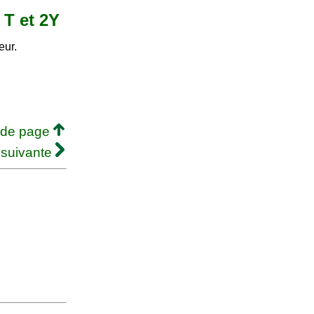
 T et 2Y
eur.
 de page
 suivante