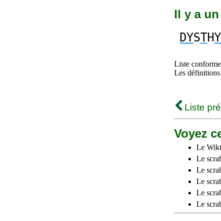
Il y a u
DY
S
T
H
Y
Liste conforme 
Les définitions
Liste pr
Voyez ce
Le Wikt
Le scra
Le scra
Le scrab
Le scra
Le scra