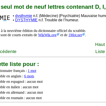
n seul mot de neuf lettres contenant D, I,
•
dysthymie
n.f. (Médecine) (Psychiatrie) Mauvaise hum
M
I
E
•
DYSTHYMIE
n.f. Trouble de l’humeur.
à la neuvième édition du dictionnaire officiel du scrabble.
 sont de courts extraits de
WikWik.org
et de
1Mot.net
.
Haut
écédente
Liste
tte liste pour :
ionnaire français :
1 mot
bble en anglais :
6 mots
bble en espagnol : aucun mot
ble en italien : aucun mot
bble en allemand : aucun mot
bble en roumain : aucun mot