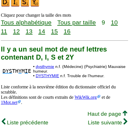
Cliquez pour changer la taille des mots
Tous alphabétique
Tous par taille
9
10
11
12
13
14
15
16
Il y a un seul mot de neuf lettres
contenant D, I, S et 2Y
•
dysthymie
n.f. (Médecine) (Psychiatrie) Mauvaise
DYS
TH
Y
M
I
E
humeur.
•
DYSTHYMIE
n.f. Trouble de l’humeur.
Liste conforme à la neuvième édition du dictionnaire officiel du
scrabble.
Les définitions sont de courts extraits de
WikWik.org
et de
1Mot.net
.
Haut de page
Liste précédente
Liste suivante