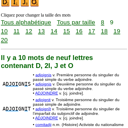
Cliquez pour changer la taille des mots
Tous alphabétique
Tous par taille
8
9
10
11
12
13
14
15
16
17
18
19
20
Il y a 10 mots de neuf lettres
contenant D, 2I, J et O
•
adjoignis
v. Première personne du singulier du
passé simple du verbe adjoindre.
A
DJOI
GN
I
S
•
adjoignis
v. Deuxième personne du singulier du
passé simple du verbe adjoindre.
•
ADJOINDRE
v. [cj. joindre].
•
adjoignit
v. Troisième personne du singulier du
passé simple de adjoindre.
A
DJOI
GN
I
T
•
adjoignît
v. Troisième personne du singulier de
l’imparfait du subjonctif de adjoindre.
•
ADJOINDRE
v. [cj. joindre].
•
comitadji
n.m. (Histoire) Activiste du nationalisme