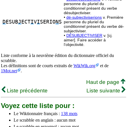
personne du pluriel du
conditionnel présent du verbe
désubjectiviser.
•
dé-subjectiviserions
v. Première
D
ESUB
J
ECT
I
V
I
SERIO
N
S
personne du pluriel du
conditionnel présent du verbe dé-
subjectiviser.
•
DÉSUBJECTIVISER
v. [cj.
aimer]. Faire accéder à
l’objectivité.
Liste conforme à la neuvième édition du dictionnaire officiel du
scrabble.
Les définitions sont de courts extraits de
WikWik.org
et de
1Mot.net
.
Haut de page
Liste précédente
Liste suivante
Voyez cette liste pour :
Le Wiktionnaire français :
138 mots
Le scrabble en anglais : aucun mot
Le scrabble en espagnol : aucun mot