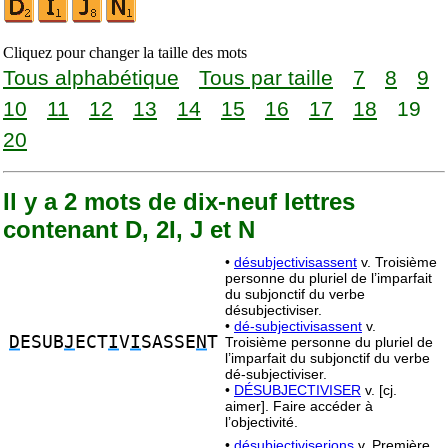
Cliquez pour changer la taille des mots
Tous alphabétique
Tous par taille
7
8
9
10
11
12
13
14
15
16
17
18
19
20
Il y a 2 mots de dix-neuf lettres
contenant D, 2I, J et N
•
désubjectivisassent
v. Troisième
personne du pluriel de l’imparfait
du subjonctif du verbe
désubjectiviser.
•
dé-subjectivisassent
v.
D
ESUB
J
ECT
I
V
I
SASSE
N
T
Troisième personne du pluriel de
l’imparfait du subjonctif du verbe
dé-subjectiviser.
•
DÉSUBJECTIVISER
v. [cj.
aimer]. Faire accéder à
l’objectivité.
•
désubjectiviserions
v. Première