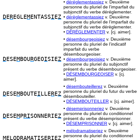
•
déréglementassiez
v. Deuxième
personne du pluriel de l’imparfait du
subjonctif du verbe déréglementer.
D
E
R
EGLE
M
ENTASS
I
E
Z
•
dérèglementassiez
v. Deuxième
personne du pluriel de l’imparfait du
subjonctif du verbe dérèglementer.
•
DÉRÉGLEMENTER
v. [cj. aimer].
•
désembourgeoisiez
v. Deuxième
personne du pluriel de l’indicatif
imparfait du verbe
désembourgeoiser.
D
ESE
M
BOU
R
GEO
I
SIE
Z
•
désembourgeoisiez
v. Deuxième
personne du pluriel du subjonctif
présent du verbe désembourgeoiser.
•
DÉSEMBOURGEOISER
v. [cj.
aimer].
•
désembouteillerez
v. Deuxième
personne du pluriel du futur du verbe
D
ESE
M
BOUTE
I
LLE
R
E
Z
désembouteiller.
•
DÉSEMBOUTEILLER
v. [cj. aimer].
•
désemprisonneriez
v. Deuxième
personne du pluriel du conditionnel
D
ESE
M
P
RI
SONNERIE
Z
présent du verbe désemprisonner.
•
DÉSEMPRISONNER
v. [cj. aimer].
•
mélodramatiseriez
v. Deuxième
personne du pluriel du conditionnel
M
ELO
DR
AMAT
I
SERIE
Z