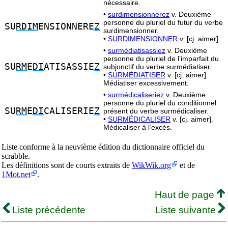
nécessaire.
•
surdimensionnerez
v. Deuxième
personne du pluriel du futur du verbe
SU
RDIM
ENSIONNERE
Z
surdimensionner.
•
SURDIMENSIONNER
v. [cj. aimer].
•
surmédiatisassiez
v. Deuxième
personne du pluriel de l’imparfait du
SU
RM
E
DI
ATISASSIE
Z
subjonctif du verbe surmédiatiser.
•
SURMÉDIATISER
v. [cj. aimer].
Médiatiser excessivement.
•
surmédicaliseriez
v. Deuxième
personne du pluriel du conditionnel
SU
RM
E
DI
CALISERIE
Z
présent du verbe surmédicaliser.
•
SURMÉDICALISER
v. [cj. aimer].
Médicaliser à l’excès.
Liste conforme à la neuvième édition du dictionnaire officiel du
scrabble.
Les définitions sont de courts extraits de
WikWik.org
et de
1Mot.net
.
Haut de page
Liste précédente
Liste suivante