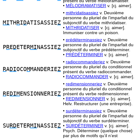
présent du verbe mélodramatiser.
•
MÉLODRAMATISER
v. [cj. aimer].
•
mithridatisassiez
v. Deuxième
personne du pluriel de l’imparfait du
MI
TH
R
I
D
ATISASSIE
Z
subjonctif du verbe mithridatiser.
•
MITHRIDATISER
v. [cj. aimer].
Immuniser contre un poison.
•
prédéterminassiez
v. Deuxième
personne du pluriel de l’imparfait du
P
R
E
D
ETER
MI
NASSIE
Z
subjonctif du verbe prédéterminer.
•
PRÉDÉTERMINER
v. [cj. aimer].
•
radiocommanderiez
v. Deuxième
personne du pluriel du conditionnel
R
A
DI
OCO
M
MANDERIE
Z
présent du verbe radiocommander.
•
RADIOCOMMANDER
v. [cj. aimer].
•
redimensionneriez
v. Deuxième
personne du pluriel du conditionnel
R
E
DIM
ENSIONNERIE
Z
présent du verbe redimensionner.
•
REDIMENSIONNER
v. [cj. aimer].
Helv. Restructurer (une entreprise).
•
surdéterminassiez
v. Deuxième
personne du pluriel de l’imparfait du
subjonctif du verbe surdéterminer.
SU
RD
ETER
MI
NASSIE
Z
•
SURDÉTERMINER
v. [cj. aimer].
Psych. Déterminer (quelque chose)
par plus de motifs qu’il n’est