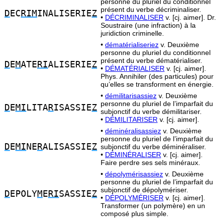
personne du pluriel du conditionnel
présent du verbe décriminaliser.
D
EC
RIM
INALISERIE
Z
•
DÉCRIMINALISER
v. [cj. aimer]. Dr.
Soustraire (une infraction) à la
juridiction criminelle.
•
dématérialiseriez
v. Deuxième
personne du pluriel du conditionnel
présent du verbe dématérialiser.
D
E
M
ATE
RI
ALISERIE
Z
•
DÉMATÉRIALISER
v. [cj. aimer].
Phys. Annihiler (des particules) pour
qu’elles se transforment en énergie.
•
démilitarisassiez
v. Deuxième
personne du pluriel de l’imparfait du
D
E
MI
LITA
R
ISASSIE
Z
subjonctif du verbe démilitariser.
•
DÉMILITARISER
v. [cj. aimer].
•
déminéralisassiez
v. Deuxième
personne du pluriel de l’imparfait du
D
E
MI
NE
R
ALISASSIE
Z
subjonctif du verbe déminéraliser.
•
DÉMINÉRALISER
v. [cj. aimer].
Faire perdre ses sels minéraux.
•
dépolymérisassiez
v. Deuxième
personne du pluriel de l’imparfait du
subjonctif de dépolymériser.
D
EPOLY
M
E
RI
SASSIE
Z
•
DÉPOLYMÉRISER
v. [cj. aimer].
Transformer (un polymère) en un
composé plus simple.