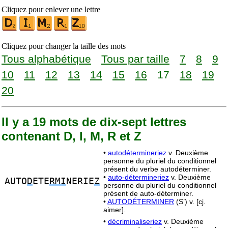
Cliquez pour enlever une lettre
Cliquez pour changer la taille des mots
Tous alphabétique
Tous par taille
7
8
9
10
11
12
13
14
15
16
17
18
19
20
Il y a 19 mots de dix-sept lettres
contenant D, I, M, R et Z
•
autodétermineriez
v. Deuxième
personne du pluriel du conditionnel
présent du verbe autodéterminer.
•
auto-détermineriez
v. Deuxième
AUTO
D
ETE
RMI
NERIE
Z
personne du pluriel du conditionnel
présent de auto-déterminer.
•
AUTODÉTERMINER
(S’) v. [cj.
aimer].
•
décriminaliseriez
v. Deuxième